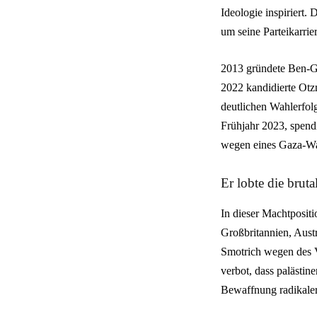
Ideologie inspiriert
um seine Parteikarrier
2013 gründete Ben-Gvi
2022 kandidierte Otzm
deutlichen Wahlerfol
Frühjahr 2023, spendi
wegen eines Gaza-Waf
Er lobte die brut
In dieser Machtpositi
Großbritannien, Aust
Smotrich wegen des V
verbot, dass palästin
Bewaffnung radikaler