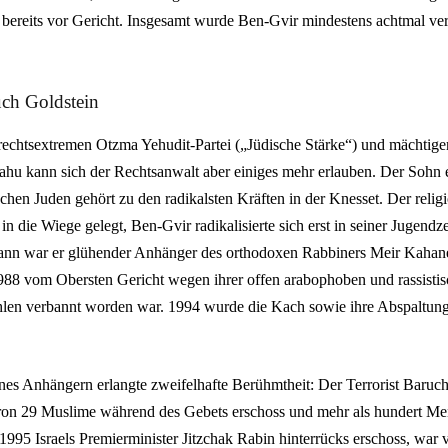
 bereits vor Gericht. Insgesamt wurde Ben-Gvir mindestens achtmal ver
ch Goldstein
 rechtsextremen Otzma Yehudit-Partei („Jüdische Stärke“) und mächtiger
hu kann sich der Rechtsanwalt aber einiges mehr erlauben. Der Sohn 
schen Juden gehört zu den radikalsten Kräften in der Knesset. Der relig
n die Wiege gelegt, Ben-Gvir radikalisierte sich erst in seiner Jugendzei
Mann war er glühender Anhänger des orthodoxen Rabbiners Meir Kahan
988 vom Obersten Gericht wegen ihrer offen arabophoben und rassisti
len verbannt worden war. 1994 wurde die Kach sowie ihre Abspaltun
es Anhängern erlangte zweifelhafte Berühmtheit: Der Terrorist Baruch
on 29 Muslime während des Gebets erschoss und mehr als hundert Men
 1995 Israels Premierminister Jitzchak Rabin hinterrücks erschoss, war