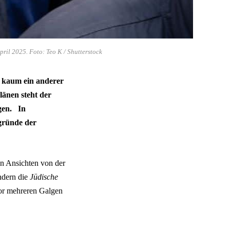
ril 2025. Foto: Teo K / Shutterstock
ie kaum ein anderer
länen steht der
gen. In
gründe der
hen Ansichten von der
ndern die
Jüdische
 vor mehreren Galgen