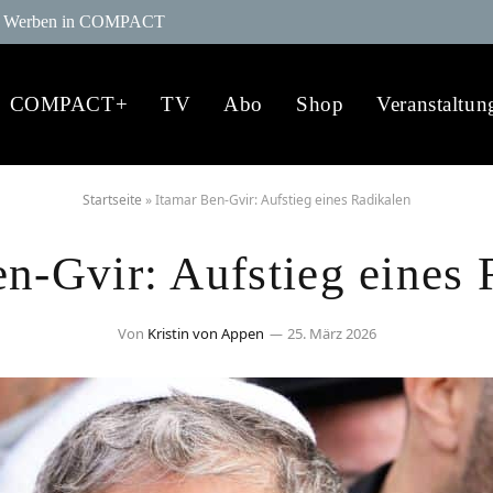
Werben in COMPACT
COMPACT+
TV
Abo
Shop
Veranstaltun
Startseite
»
Itamar Ben-Gvir: Aufstieg eines Radikalen
en-Gvir: Aufstieg eines 
Von
Kristin von Appen
25. März 2026