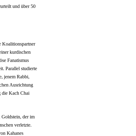
urteilt und über 50
 Koalitionspartner
einer kurdischen
iöse Fanatismus
t. Parallel studierte
e, jenem Rabbi,
schen Ausrichtung
g die Kach Chai
 Goldstein, der im
schen verletzte.
 von Kahanes