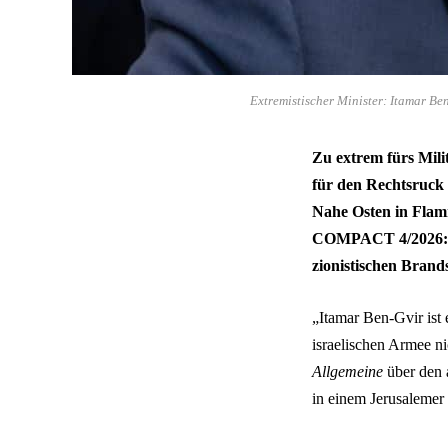
Extremistischer Minister: Itamar Be
Zu extrem fürs Mili
für den Rechtsruck i
Nahe Osten in Flam
COMPACT 4/2026
zionistischen Brands
„Itamar Ben-Gvir ist 
israelischen Armee n
Allgemeine
über den a
in einem Jerusalemer