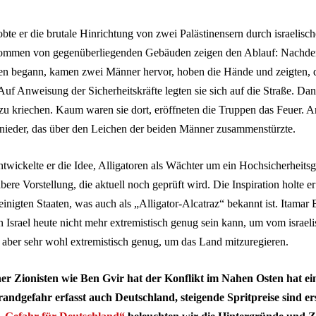
e er die brutale Hinrichtung von zwei Palästinensern durch israelische
ommen von gegenüberliegenden Gebäuden zeigen den Ablauf: Nachde
en begann, kamen zwei Männer hervor, hoben die Hände und zeigten, d
Auf Anweisung der Sicherheitskräfte legten sie sich auf die Straße. Da
zu kriechen. Kaum waren sie dort, eröffneten die Truppen das Feuer. A
nieder, das über den Leichen der beiden Männer zusammenstürzte.
wickelte er die Idee, Alligatoren als Wächter um ein Hochsicherheit
bere Vorstellung, die aktuell noch geprüft wird. Die Inspiration holte e
inigten Staaten, was auch als „Alligator-Alcatraz“ bekannt ist. Itamar
 Israel heute nicht mehr extremistisch genug sein kann, um vom israeli
 aber sehr wohl extremistisch genug, um das Land mitzuregieren.
er Zionisten wie Ben Gvir hat der Konflikt im Nahen Osten hat ei
randgefahr erfasst auch Deutschland, steigende Spritpreise sind er