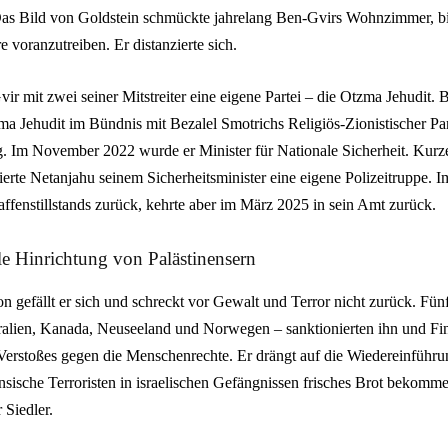
. Das Bild von Goldstein schmückte jahrelang Ben-Gvirs Wohnzimmer, b
e voranzutreiben. Er distanzierte sich.
r mit zwei seiner Mitstreiter eine eigene Partei – die Otzma Jehudit.
a Jehudit im Bündnis mit Bezalel Smotrichs Religiös-Zionistischer Part
g. Im November 2022 wurde er Minister für Nationale Sicherheit. Kurze 
erte Netanjahu seinem Sicherheitsminister eine eigene Polizeitruppe. Im
fenstillstands zurück, kehrte aber im März 2025 in sein Amt zurück.
ale Hinrichtung von Palästinensern
on gefällt er sich und schreckt vor Gewalt und Terror nicht zurück. Fün
ralien, Kanada, Neuseeland und Norwegen – sanktionierten ihn und Fin
erstoßes gegen die Menschenrechte. Er drängt auf die Wiedereinführun
ensische Terroristen in israelischen Gefängnissen frisches Brot bekomme
 Siedler.