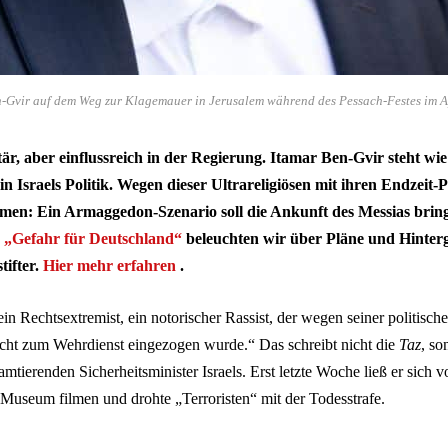
n-Gvir auf dem Weg zur Klagemauer in Jerusalem während des Pessach-Festes im Ap
tär, aber einflussreich in der Regierung. Itamar Ben-Gvir steht w
n Israels Politik. Wegen dieser Ultrareligiösen mit ihren Endzeit-P
men: Ein Armaggedon-Szenario soll die Ankunft des Messias brin
:
„Gefahr für Deutschland“
beleuchten wir über Pläne und Hinter
tifter.
Hier mehr erfahren
.
ein Rechtsextremist, ein notorischer Rassist, der wegen seiner politisc
icht zum Wehrdienst eingezogen wurde.“ Das schreibt nicht die
Taz
, so
mtierenden Sicherheitsminister Israels. Erst letzte Woche ließ er sich
 Museum filmen und drohte „Terroristen“ mit der Todesstrafe.