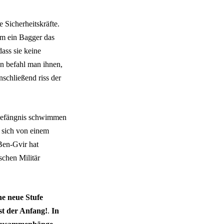
 Sicherheitskräfte.
m ein Bagger das
ass sie keine
nn befahl man ihnen,
nschließend riss der
sgefängnis schwimmen
r sich von einem
 Ben-Gvir hat
schen Militär
ne neue Stufe
st der Anfang!
.
In