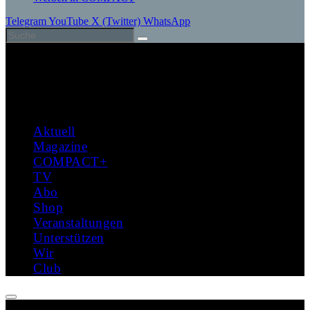
Telegram
YouTube
X (Twitter)
WhatsApp
Aktuell
Magazine
COMPACT+
TV
Abo
Shop
Veranstaltungen
Unterstützen
Wir
Club