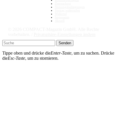
Datenschutz
Nutzungsbedingungen
Vertrag widerrufen
Widerruf
Impressum
Aktuell
© 2026 COMPACT-Magazin GmbH. Alle Rechte
vorbehalten. /
Privatsphäre-Einstellungen ändern
Senden
Tippe oben und drücke die
Enter-Taste
, um zu suchen. Drücke
die
Esc-Taste
, um zu stornieren.