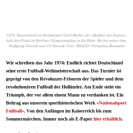
1974: Deutschland ist Weltmeister! Gerd Müller, der «Bomber der Nation»,
hält den Pokal im Berliner Olympiastadion in die Höhe. Rechts neben ihm:
Wolfgang Overath und Uli Hoeneß. Foto: IMAGO / Pressefoto Baumann
Wir schreiben das Jahr 1974: Endlich richtet Deutschland
seine erste Fußball-Weltmeisterschaft aus. Das Turnier ist
geprägt von den Revoluzzer-Frisuren der Spieler und dem
revolutionären Fußball der Holländer. Am Ende steht ein
Triumph, der vor allem einem Mann zu verdanken ist. Ein
Beitrag aus unserem sporthistorischen Werk
«Nationalsport
Fußball»
. Von den Anfängen im Kaiserreich bis zum
Sommermärchen. Immer noch als E-Paper
hier erhältlich
.