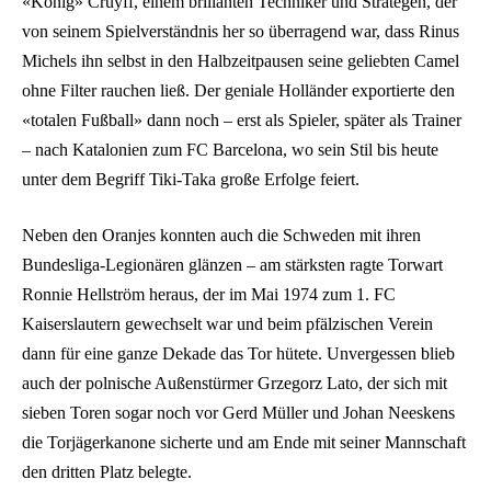
«König» Cruyff, einem brillanten Techniker und Strategen, der
von seinem Spielverständnis her so überragend war, dass Rinus
Michels ihn selbst in den Halbzeitpausen seine geliebten Camel
ohne Filter rauchen ließ. Der geniale Holländer exportierte den
«totalen Fußball» dann noch – erst als Spieler, später als Trainer
– nach Katalonien zum FC Barcelona, wo sein Stil bis heute
unter dem Begriff Tiki-Taka große Erfolge feiert.
Neben den Oranjes konnten auch die Schweden mit ihren
Bundesliga-Legionären glänzen – am stärksten ragte Torwart
Ronnie Hellström heraus, der im Mai 1974 zum 1. FC
Kaiserslautern gewechselt war und beim pfälzischen Verein
dann für eine ganze Dekade das Tor hütete. Unvergessen blieb
auch der polnische Außenstürmer Grzegorz Lato, der sich mit
sieben Toren sogar noch vor Gerd Müller und Johan Neeskens
die Torjägerkanone sicherte und am Ende mit seiner Mannschaft
den dritten Platz belegte.