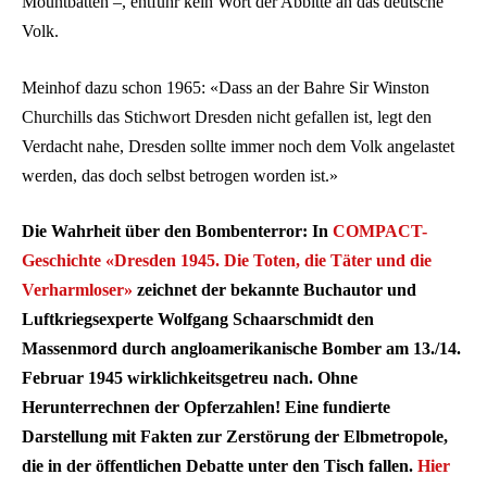
Mountbatten –, entfuhr kein Wort der Abbitte an das deutsche
Volk.
Meinhof dazu schon 1965: «Dass an der Bahre Sir Winston
Churchills das Stichwort Dresden nicht gefallen ist, legt den
Verdacht nahe, Dresden sollte immer noch dem Volk angelastet
werden, das doch selbst betrogen worden ist.»
Die Wahrheit über den Bombenterror: In
COMPACT-
Geschichte «Dresden 1945. Die Toten, die Täter und die
Verharmloser»
zeichnet der bekannte Buchautor und
Luftkriegsexperte Wolfgang Schaarschmidt den
Massenmord durch angloamerikanische Bomber am 13./14.
Februar 1945 wirklichkeitsgetreu nach. Ohne
Herunterrechnen der Opferzahlen! Eine fundierte
Darstellung mit Fakten zur Zerstörung der Elbmetropole,
die in der öffentlichen Debatte unter den Tisch fallen.
Hier