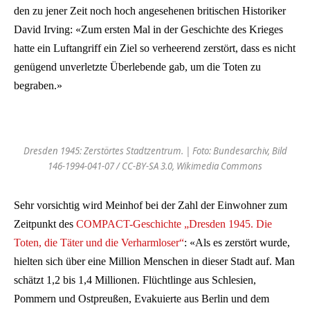
den zu jener Zeit noch hoch angesehenen britischen Historiker
David Irving: «Zum ersten Mal in der Geschichte des Krieges
hatte ein Luftangriff ein Ziel so verheerend zerstört, dass es nicht
genügend unverletzte Überlebende gab, um die Toten zu
begraben.»
Dresden 1945: Zerstörtes Stadtzentrum. | Foto: Bundesarchiv, Bild
146-1994-041-07 / CC-BY-SA 3.0, Wikimedia Commons
Sehr vorsichtig wird Meinhof bei der Zahl der Einwohner zum
Zeitpunkt des
COMPACT-Geschichte „Dresden 1945. Die
Toten, die Täter und die Verharmloser“
: «Als es zerstört wurde,
hielten sich über eine Million Menschen in dieser Stadt auf. Man
schätzt 1,2 bis 1,4 Millionen. Flüchtlinge aus Schlesien,
Pommern und Ostpreußen, Evakuierte aus Berlin und dem