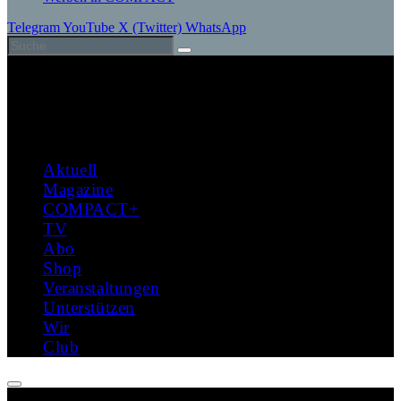
Telegram
YouTube
X (Twitter)
WhatsApp
Aktuell
Magazine
COMPACT+
TV
Abo
Shop
Veranstaltungen
Unterstützen
Wir
Club