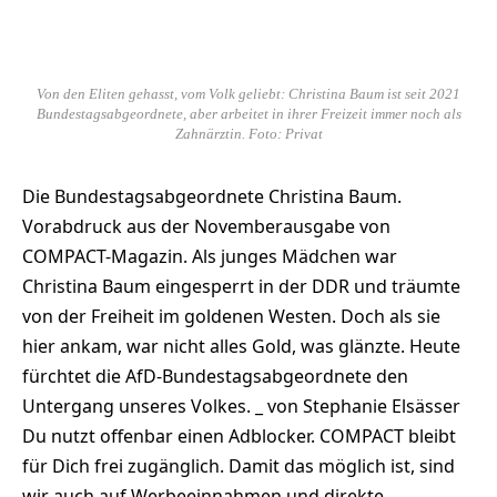
Von den Eliten gehasst, vom Volk geliebt: Christina Baum ist seit 2021
Bundestagsabgeordnete, aber arbeitet in ihrer Freizeit immer noch als
Zahnärztin. Foto: Privat
Die Bundestagsabgeordnete Christina Baum.
Vorabdruck aus der Novemberausgabe von
COMPACT-Magazin. Als junges Mädchen war
Christina Baum eingesperrt in der DDR und träumte
von der Freiheit im goldenen Westen. Doch als sie
hier ankam, war nicht alles Gold, was glänzte. Heute
fürchtet die AfD-Bundestagsabgeordnete den
Untergang unseres Volkes. _ von Stephanie Elsässer
Du nutzt offenbar einen Adblocker. COMPACT bleibt
für Dich frei zugänglich. Damit das möglich ist, sind
wir auch auf Werbeeinnahmen und direkte