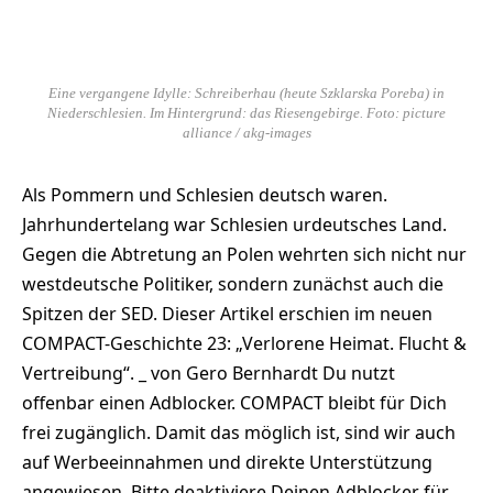
Eine vergangene Idylle: Schreiberhau (heute Szklarska Poreba) in
Niederschlesien. Im Hintergrund: das Riesengebirge. Foto: picture
alliance / akg-images
Als Pommern und Schlesien deutsch waren.
Jahrhundertelang war Schlesien urdeutsches Land.
Gegen die Abtretung an Polen wehrten sich nicht nur
westdeutsche Politiker, sondern zunächst auch die
Spitzen der SED. Dieser Artikel erschien im neuen
COMPACT-Geschichte 23: „Verlorene Heimat. Flucht &
Vertreibung“. _ von Gero Bernhardt Du nutzt
offenbar einen Adblocker. COMPACT bleibt für Dich
frei zugänglich. Damit das möglich ist, sind wir auch
auf Werbeeinnahmen und direkte Unterstützung
angewiesen. Bitte deaktiviere Deinen Adblocker für