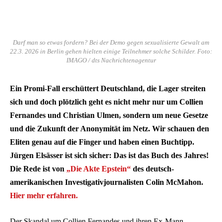
Darf man so etwas fordern? Bei der Demo gegen sexualisierte Gewalt am
22.3. 2026 in Berlin gehen hielten einige Teilnehmer solche Schilder. Foto:
IMAGO / dts Nachrichtenagentur
Ein Promi-Fall erschüttert Deutschland, die Lager streiten
sich und doch plötzlich geht es nicht mehr nur um Collien
Fernandes und Christian Ulmen, sondern um neue Gesetze
und die Zukunft der Anonymität im Netz. Wir schauen den
Eliten genau auf die Finger und haben einen Buchtipp.
Jürgen Elsässer ist sich sicher: Das ist das Buch des Jahres!
Die Rede ist von
„Die Akte Epstein“
des deutsch-
amerikanischen Investigativjournalisten Colin McMahon.
Hier mehr erfahren.
Der Skandal um Collien Fernandes und ihren Ex-Mann