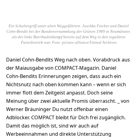
Ein Schultergriff unter alten Weggefährten: Joschka Fischer und Daniel
Cohn-Bendit bei der Bundesversammlung der Grünen 1989 in Neumünster,
als der linke Barrikadenkampf bereits auf dem Weg in den regulären
Parteibetrieb war. Foto: picture alliance/United Archives
Daniel Cohn-Bendits Weg nach oben. Vorabdruck aus
der Maiausgabe von COMPACT-Magazin. Daniel
Cohn-Bendits Erinnerungen zeigen, dass auch ein
Nichtsnutz nach oben kommen kann – wenn er sich
immer flott dem Zeitgeist anpasst. Doch seine
Meinung über zwei aktuelle Promis überrascht. _ von
Werner Bräuninger Du nutzt offenbar einen
Adblocker. COMPACT bleibt für Dich frei zugänglich.
Damit das möglich ist, sind wir auch auf
Werbeeinnahmen und direkte Unterstützung