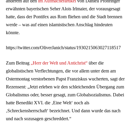
anderem auf den
im Aufmacherartikel
von Daniell Pföhringer
erwähnten bayerischen Seher Alois Irlmaier, der vorausgesagt
hatte, dass der Pontifex aus Rom fliehen und die Stadt brennen
werde – was auf einen islamistischen Anschlag hindeuten
könnte.
https://twitter.com/OliverJanich/status/1930215063027118517
Zum Beitrag
„Herr der Welt und Antichrist“
über die
globalistischen Verflechtungen, die vor allem unter dem am
Ostermontag verstorbenen Papst Franziskus wucherten, sagt der
Rezensent: „Jetzt erleben wir den schleichenden Übergang zum
Globalismus oder, besser gesagt, zum Globalsozialismus. Dabei
hatte Benedikt XVI. die ‚Eine Welt‘ noch als
‚Schreckensherrschaft‘ bezeichnet. Und dann wurde das nach
und nach sozusagen geschreddert.“