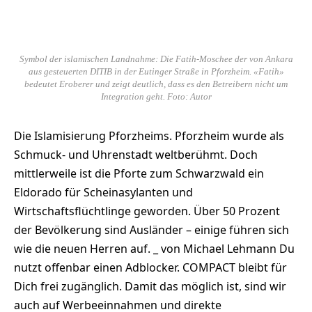
Symbol der islamischen Landnahme: Die Fatih-Moschee der von Ankara
aus gesteuerten DITIB in der Eutinger Straße in Pforzheim. «Fatih»
bedeutet Eroberer und zeigt deutlich, dass es den Betreibern nicht um
Integration geht. Foto: Autor
Die Islamisierung Pforzheims. Pforzheim wurde als
Schmuck- und Uhrenstadt weltberühmt. Doch
mittlerweile ist die Pforte zum Schwarzwald ein
Eldorado für Scheinasylanten und
Wirtschaftsflüchtlinge geworden. Über 50 Prozent
der Bevölkerung sind Ausländer – einige führen sich
wie die neuen Herren auf. _ von Michael Lehmann Du
nutzt offenbar einen Adblocker. COMPACT bleibt für
Dich frei zugänglich. Damit das möglich ist, sind wir
auch auf Werbeeinnahmen und direkte