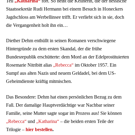
Teil
„Katharina“
fort. So heißt die Kellnerin, die der hessische
Staatssekretär Rudi Hermann bei einem Besuch in Honeckers
Jagdschloss am Werbellinsee trifft. Er verliebt sich in sie, doch
die Vergangenheit holt ihn ein…
Diether Dehm enthüllt in seinen Romanen verschwiegene
Hintergründe zu dem ersten Skandal, der die frühe
Bundesrepublik erschütterte: dem Mord an der Edelprostituierten
Rosemarie Nitribitt alias
„Rebecca“
im Oktober 1957. Ein
Sumpf aus alten Nazis und neuem Geldadel, bei dem US-
Geheimdienste kräftig mitmischen.
Das Besondere: Dehm hat einen persönlichen Bezug zu dem
Fall. Der damalige Hauptverdächtige war Nachbar seiner
Familie, seine Mutter sagte sogar im Prozess aus! Sie können
„Rebecca“
und
„Katharina“
– die beiden ersten Teile der
Trilogie –
hier bestellen
.