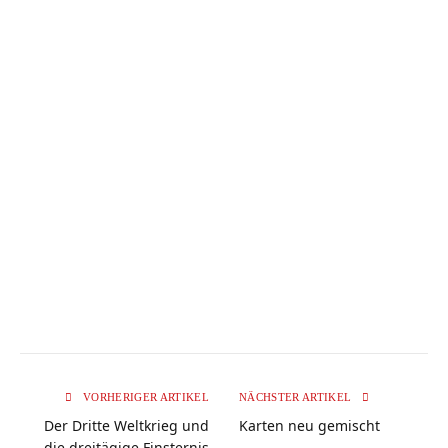
VORHERIGER ARTIKEL
NÄCHSTER ARTIKEL
Der Dritte Weltkrieg und
Karten neu gemischt
die dreitägige Finsternis