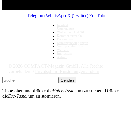
Telegram
WhatsApp
X (Twitter)
YouTube
Kontakt
Unterstützen
Werben in COMPACT
Kommentarregeln
Datenschutz
Nutzungsbedingungen
Vertrag widerrufen
Widerruf
Impressum
Aktuell
© 2026 COMPACT-Magazin GmbH. Alle Rechte
vorbehalten. /
Privatsphäre-Einstellungen ändern
Senden
Tippe oben und drücke die
Enter-Taste
, um zu suchen. Drücke
die
Esc-Taste
, um zu stornieren.