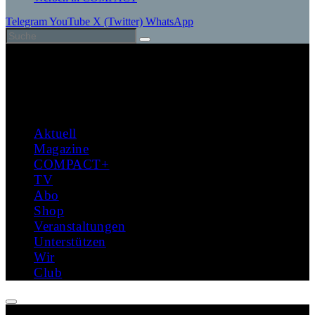
Telegram
YouTube
X (Twitter)
WhatsApp
Aktuell
Magazine
COMPACT+
TV
Abo
Shop
Veranstaltungen
Unterstützen
Wir
Club