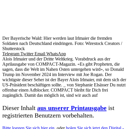
Der Bayerische Wald: Hier werden laut Irlmaier die fremden
Soldaten nach Deutschland eindringen. Foto: Wirestock Creators /
Shutterstock
Telegram
Twitter
Email
WhatsApp
Alois Irlmaier und der Dritte Weltkrieg. Vorabdruck aus der
Aprilausgabe von COMPACT-Magazin. «Es gibt Propheten, die
sagen, dass die Welt im Nahen Osten untergehen wird», so Donald
Trump im November 2024 im Interview mit Joe Rogan. Der
wichtigste dieser Seher ist der Bayer Alois Irlmaier, mit dem sich der
US-Präsident beschäftigen sollte. _ von Stephanie Elsässer Du nutzt
offenbar einen Adblocker. COMPACT bleibt für Dich frei
zugänglich. Damit das möglich ist, sind wir auch auf
Dieser Inhalt
aus unserer Printausgabe
ist
registrierten Benutzern vorbehalten.
Bitte loggen Sie sich hier ein
, oder
holen Sie sich jetzt den Digital -