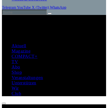
Telegram
YouTube
X (Twitter)
WhatsApp
Aktuell
Magazine
COMPACT+
TV
Abo
Shop
Veranstaltungen
Unterstützen
Wir
Club