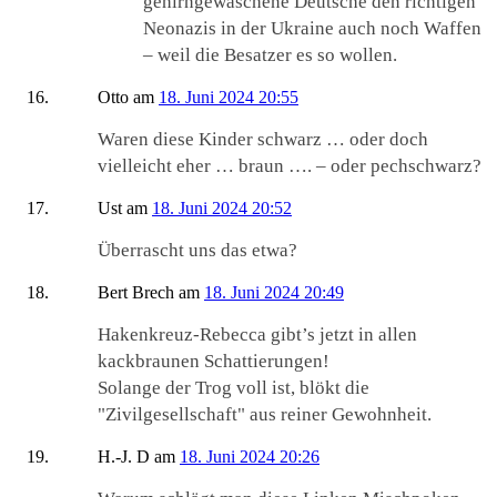
gehirngewaschene Deutsche den richtigen
Neonazis in der Ukraine auch noch Waffen
– weil die Besatzer es so wollen.
Otto
am
18. Juni 2024 20:55
Waren diese Kinder schwarz … oder doch
vielleicht eher … braun …. – oder pechschwarz?
Ust
am
18. Juni 2024 20:52
Überrascht uns das etwa?
Bert Brech
am
18. Juni 2024 20:49
Hakenkreuz-Rebecca gibt’s jetzt in allen
kackbraunen Schattierungen!
Solange der Trog voll ist, blökt die
"Zivilgesellschaft" aus reiner Gewohnheit.
H.-J. D
am
18. Juni 2024 20:26