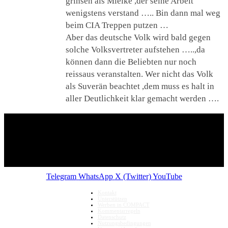
grinsen als Mielke ,der seine Arbeit
wenigstens verstand ….. Bin dann mal weg
beim CIA Treppen putzen …
Aber das deutsche Volk wird bald gegen
solche Volksvertreter aufstehen …..,da
können dann die Beliebten nur noch
reissaus veranstalten. Wer nicht das Volk
als Suverän beachtet ,dem muss es halt in
aller Deutlichkeit klar gemacht werden ….
Telegram
WhatsApp
X (Twitter)
YouTube
Kontakt
Unterstützen
Werben in COMPACT
Kommentarregeln
Datenschutz
Nutzungsbedingungen