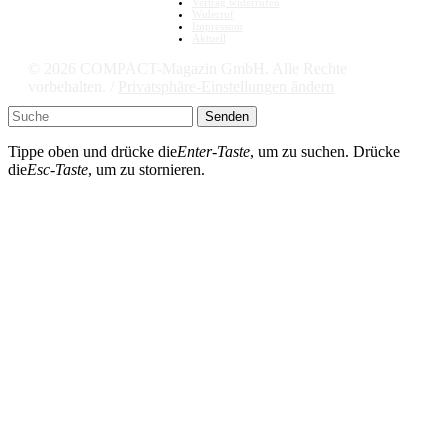
Vertrag widerrufen
Widerruf
Impressum
Aktuell
© 2026 COMPACT-Magazin GmbH. Alle Rechte
vorbehalten. /
Privatsphäre-Einstellungen ändern
Senden
Tippe oben und drücke die
Enter-Taste
, um zu suchen. Drücke
die
Esc-Taste
, um zu stornieren.