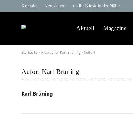
Kontakt
Newsletter
++ Ihr Kiosk in der Nähe ++
Aktuell
Magazine
Startseite
»
Archive für Karl Brüning
»
Seite 4
Autor:
Karl Brüning
Karl Brüning