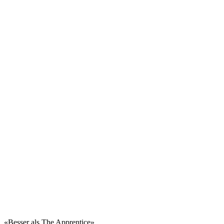
«Besser als The Apprentice»