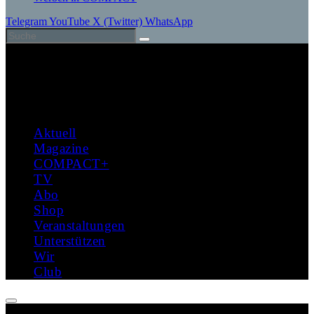
Telegram
YouTube
X (Twitter)
WhatsApp
Aktuell
Magazine
COMPACT+
TV
Abo
Shop
Veranstaltungen
Unterstützen
Wir
Club