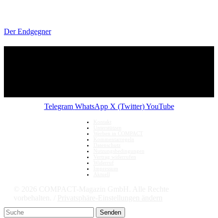
Der Endgegner
Telegram
WhatsApp
X (Twitter)
YouTube
Kontakt
Unterstützen
Werben in COMPACT
Kommentarregeln
Datenschutz
Nutzungsbedingungen
Vertrag widerrufen
Widerruf
Impressum
Aktuell
© 2026 COMPACT-Magazin GmbH. Alle Rechte
vorbehalten. /
Privatsphäre-Einstellungen ändern
Senden