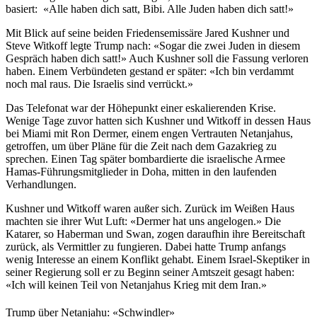
basiert: «Alle haben dich satt, Bibi. Alle Juden haben dich satt!»
Mit Blick auf seine beiden Friedensemissäre Jared Kushner und
Steve Witkoff legte Trump nach: «Sogar die zwei Juden in diesem
Gespräch haben dich satt!» Auch Kushner soll die Fassung verloren
haben. Einem Verbündeten gestand er später: «Ich bin verdammt
noch mal raus. Die Israelis sind verrückt.»
Das Telefonat war der Höhepunkt einer eskalierenden Krise.
Wenige Tage zuvor hatten sich Kushner und Witkoff in dessen Haus
bei Miami mit Ron Dermer, einem engen Vertrauten Netanjahus,
getroffen, um über Pläne für die Zeit nach dem Gazakrieg zu
sprechen. Einen Tag später bombardierte die israelische Armee
Hamas-Führungsmitglieder in Doha, mitten in den laufenden
Verhandlungen.
Kushner und Witkoff waren außer sich. Zurück im Weißen Haus
machten sie ihrer Wut Luft: «Dermer hat uns angelogen.» Die
Katarer, so Haberman und Swan, zogen daraufhin ihre Bereitschaft
zurück, als Vermittler zu fungieren. Dabei hatte Trump anfangs
wenig Interesse an einem Konflikt gehabt. Einem Israel-Skeptiker in
seiner Regierung soll er zu Beginn seiner Amtszeit gesagt haben:
«Ich will keinen Teil von Netanjahus Krieg mit dem Iran.»
Trump über Netanjahu: «Schwindler»