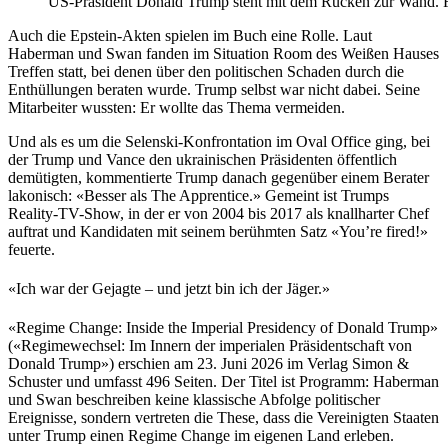
US-Präsident Donald Trump steht mit dem Rücken zur Wand. Fo
Auch die Epstein-Akten spielen im Buch eine Rolle. Laut
Haberman und Swan fanden im Situation Room des Weißen Hauses
Treffen statt, bei denen über den politischen Schaden durch die
Enthüllungen beraten wurde. Trump selbst war nicht dabei. Seine
Mitarbeiter wussten: Er wollte das Thema vermeiden.
Und als es um die Selenski-Konfrontation im Oval Office ging, bei
der Trump und Vance den ukrainischen Präsidenten öffentlich
demütigten, kommentierte Trump danach gegenüber einem Berater
lakonisch: «Besser als The Apprentice.» Gemeint ist Trumps
Reality-TV-Show, in der er von 2004 bis 2017 als knallharter Chef
auftrat und Kandidaten mit seinem berühmten Satz «You’re fired!»
feuerte.
«Ich war der Gejagte – und jetzt bin ich der Jäger.»
«Regime Change: Inside the Imperial Presidency of Donald Trump»
(«Regimewechsel: Im Innern der imperialen Präsidentschaft von
Donald Trump») erschien am 23. Juni 2026 im Verlag Simon &
Schuster und umfasst 496 Seiten. Der Titel ist Programm: Haberman
und Swan beschreiben keine klassische Abfolge politischer
Ereignisse, sondern vertreten die These, dass die Vereinigten Staaten
unter Trump einen Regime Change im eigenen Land erleben.