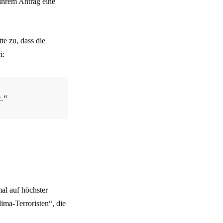
ihrem Antrag eine
e zu, dass die
i:
t.“
.
al auf höchster
ma-Terroristen“, die