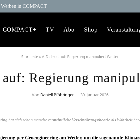
Werben in COMPACT
COMPACT+
TV
Abo
Shop
Veranstaltun
Startseite
»
AfD deckt auf: Regierung manipuliert Wetter
auf: Regierung manipul
Von
Daniell Pföhringer
30. Januar 2026
ng hat sich schon manche vermeintliche Verschwörungstheorie als Wahrheit heraus
gierung per Geoengineering am Wetter, um die sogenannte Klimar