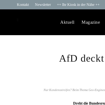
Kontakt
Newsletter
++ Ihr Kiosk in der Nähe ++
Aktuell
Magazine
AfD deckt 
Nur Kondensstreifen? Beim Thema Geo-Engineeri
Dreht die Bundesre