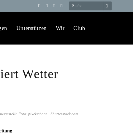
Telegram
YouTube
X
WhatsApp
(Twitter)
gen
Unterstützen
Wir
Club
iert Wetter
gestellt. Foto: pixelschoen | Shutterstock.com
ettung