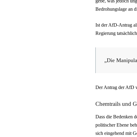
gebe, was jedoch ung
Bedrohungslage an die
Ist der AfD-Antrag a
Regierung tatsächlic
„Die Manipulat
Der Antrag der AfD w
Chemtrails und G
Dass die Bedenken de
politischer Ebene be
sich eingehend mit G