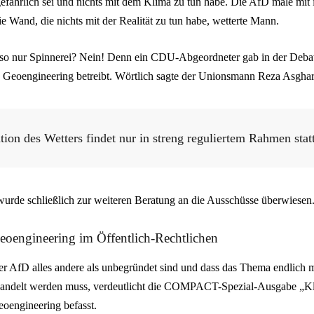
efährlich sei und nichts mit dem Klima zu tun habe. Die AfD male mit 
 Wand, die nichts mit der Realität zu tun habe, wetterte Mann.
lso nur Spinnerei? Nein! Denn ein CDU-Abgeordneter gab in der Debatt
h Geoengineering betreibt. Wörtlich sagte der Unionsmann Reza Asghar
ion des Wetters findet nur in streng reguliertem Rahmen stat
urde schließlich zur weiteren Beratung an die Ausschüsse überwiesen
eoengineering im Öffentlich-Rechtlichen
r AfD alles andere als unbegründet sind und dass das Thema endlich m
handelt werden muss, verdeutlicht die COMPACT-Spezial-Ausgabe „Kli
eoengineering befasst.