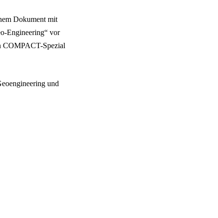
einem Dokument mit
eo-Engineering“ vor
an in COMPACT-Spezial
Geoengineering und