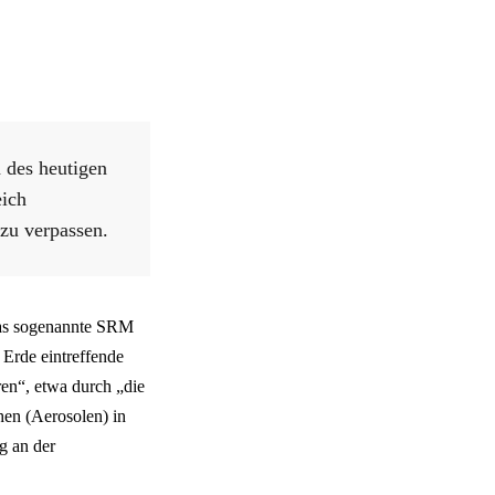
 des heutigen
eich
zu verpassen.
 das sogenannte SRM
Erde eintreffende
ren“, etwa durch „die
hen (Aerosolen) in
g an der