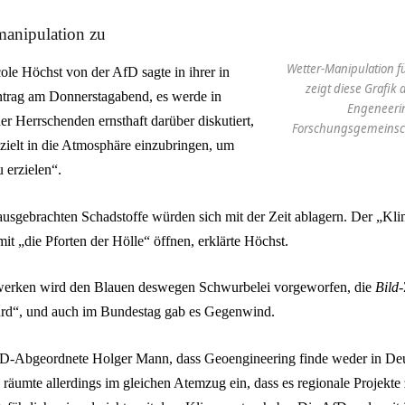
anipulation zu
Wetter-Manipulation fü
cole Höchst von der AfD sagte in ihrer in
zeigt diese Grafik
ntrag am Donnerstagabend, es werde in
Engeneeri
er Herrschenden ernsthaft darüber diskutiert,
Forschungsgemeinscha
zielt in die Atmosphäre einzubringen, um
 erzielen“.
ausgebrachten Schadstoffe würden sich mit der Zeit ablagern. Der „Kl
it „die Pforten der Hölle“ öffnen, erklärte Höchst.
zwerken wird den Blauen deswegen Schwurbelei vorgeworfen, die
Bild
-
urd“, und auch im Bundestag gab es Gegenwind.
PD-Abgeordnete Holger Mann, dass Geoengineering finde weder in Deu
 räumte allerdings im gleichen Atemzug ein, dass es regionale Projekt