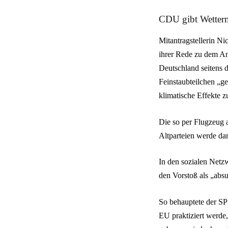
CDU gibt Wetterm
Mitantragstellerin Ni
ihrer Rede zu dem A
Deutschland seitens d
Feinstaubteilchen „ge
klimatische Effekte zu
Die so per Flugzeug 
Altparteien werde dam
In den sozialen Net
den Vorstoß als „abs
So behauptete der S
EU praktiziert werde,