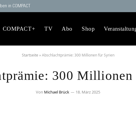
ben in COMPACT
COMPACT+
TV
Abo
Shop
Veranstaltun
Startseite
»
Abschlachtprämie: 300 Millionen für Syrien
tprämie: 300 Millionen 
Von
Michael Brück
18. März 2025