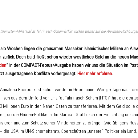
Islamisten-Miliz "Haiʾat Tahrir asch-Scham (HTS)" rücken weiter auf die Alawiten-Hochburgen 
alb Wochen liegen die grausamen Massaker islamistischer Milizen an Ala
 zurück. Doch bald fließt schon wieder westliches Geld an die neuen Mach
eden
“ in der COMPACT-Februar-Ausgabe haben wir uns die Situation im Pos
tzt ausgetragenen Konflikte vorhergesagt.
Hier mehr erfahren
.
Annalena Baerbock ist schon wieder in Geberlaune: Wenige Tage nach de
Milizen aus dem Umfeld von „Haiʾat Tahrir asch-Scham (HTS)“ hat die deutsc
00 Millionen Euro in den Nahen Osten zu transferieren. Mit dem Geld solle
en, so die Grünen-Politikerin. Im Klartext: Statt nach der Hinrichtung unschu
tisieren und zum Schutz seiner Minderheiten zu drängen (wie übrigens Rus
 die USA im UN-Sicherheitsrat), überschütten „unsere“ Politiker ein Land