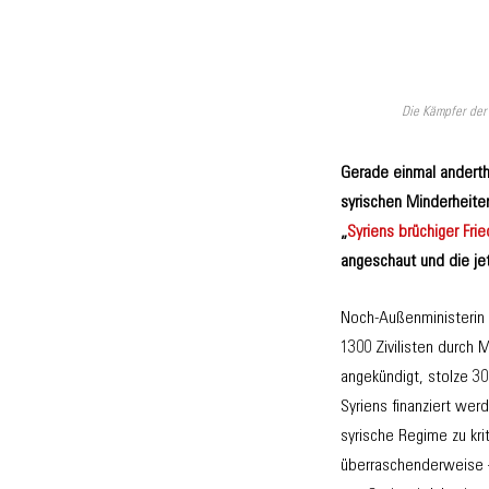
Die Kämpfer der 
Gerade einmal anderth
syrischen Minderheiten
„
Syriens brüchiger Fri
angeschaut und die je
Noch-Außenministerin 
1300 Zivilisten durch 
angekündigt, stolze 3
Syriens finanziert werd
syrische Regime zu kri
überraschenderweise –