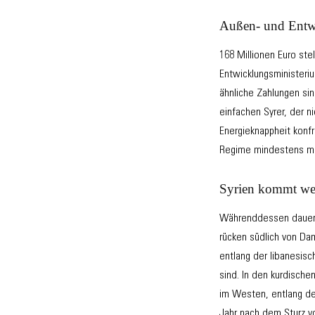
Außen- und Entwi
168 Millionen Euro ste
Entwicklungsministeriu
ähnliche Zahlungen si
einfachen Syrer, der n
Energieknappheit konfr
Regime mindestens mit
Syrien kommt wei
Währenddessen dauern 
rücken südlich von Da
entlang der libanesi
sind. In den kurdisch
im Westen, entlang de
Jahr nach dem Sturz v