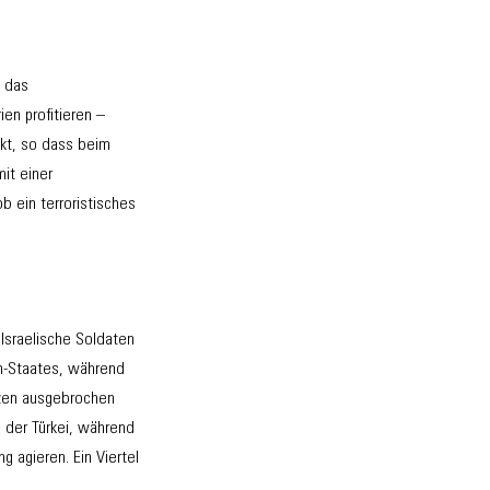
t das
en profitieren –
ckt, so dass beim
mit einer
b ein terroristisches
Israelische Soldaten
en-Staates, während
izen ausgebrochen
 der Türkei, während
 agieren. Ein Viertel