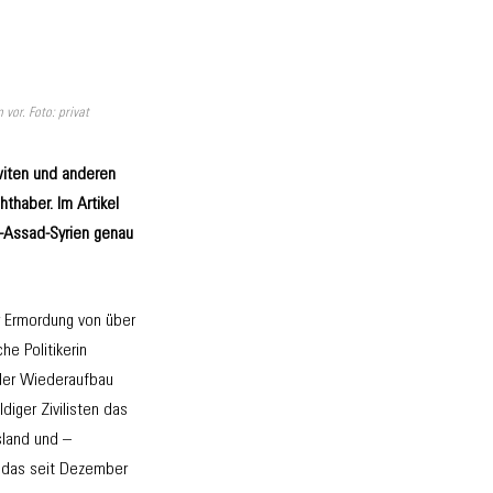
vor. Foto: privat
witen und anderen
thaber. Im Artikel
t-Assad-Syrien genau
r Ermordung von über
he Politikerin
 der Wiederaufbau
ldiger Zivilisten das
sland und –
, das seit Dezember