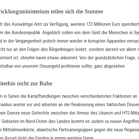
cklungsministerium teilen sich die Summe
llt das Auswärtige Amt zur Verfügung, weitere 133 Millionen Euro spendier
m der Bundesrepublik. Angeblich sollen von dem Geld die Menschen in Syri
nd in der Vergangenheit jedoch immer wieder in korrupten Apparaten versa
icht nur an den Folgen des Bürgerkrieges leidet, sondern derzeit vor allem 
ontiert ist, ohnehin kaum etwas ankommt. Von der grundsätzlichen Frage, o
telbar von unserem Steuergeld profitieren sollte, ganz abgesehen.
terhin nicht zur Ruhe
in Syrien die Kampfhandlungen zwischen verschiedensten Fraktionen an. 
maskus weiter vor und arbeiten an der Realisierung eines faktischen Drus
schen Grenze neue Gefechte zwischen der Armee des Libanon und HTS-Mil
en Gebieten im Nord-Osten des Landes kommt es zudem zu neuen Angriffen
r Mittelmeerküste, alawitische Partisanengruppen gegen die neue Regierung
on Assad rückt der Frieden in immer weitere Ferne.