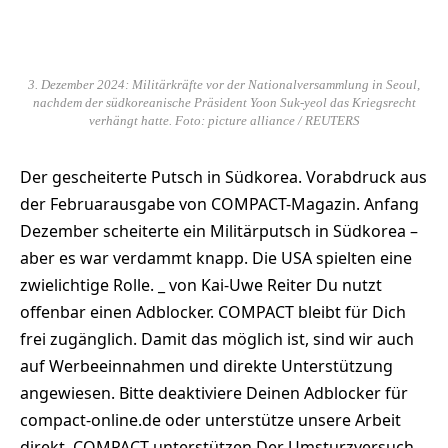
3. Dezember 2024: Militärkräfte vor der Nationalversammlung in Seoul,
nachdem der südkoreanische Präsident Yoon Suk-yeol das Kriegsrecht
verhängt hatte. Foto: picture alliance / REUTERS
Der gescheiterte Putsch in Südkorea. Vorabdruck aus
der Februarausgabe von COMPACT-Magazin. Anfang
Dezember scheiterte ein Militärputsch in Südkorea –
aber es war verdammt knapp. Die USA spielten eine
zwielichtige Rolle. _ von Kai-Uwe Reiter Du nutzt
offenbar einen Adblocker. COMPACT bleibt für Dich
frei zugänglich. Damit das möglich ist, sind wir auch
auf Werbeeinnahmen und direkte Unterstützung
angewiesen. Bitte deaktiviere Deinen Adblocker für
compact-online.de oder unterstütze unsere Arbeit
direkt. COMPACT unterstützen Der Umsturzversuch