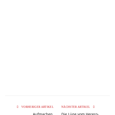
VORHERIGER ARTIKEL
NÄCHSTER ARTIKEL
Aufmachen,
Die Lüge vom Herero-