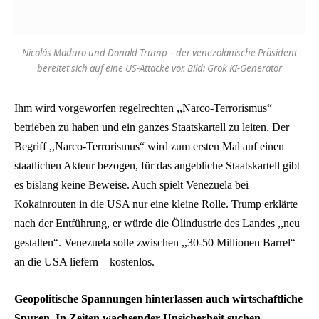
Nicolás Maduro und Donald Trump – der venezolanische Präsident
bereitet sich auf eine US-Attacke vor. Bild: Grok KI-Generator
Ihm wird vorgeworfen regelrechten ,,Narco-Terrorismus“
betrieben zu haben und ein ganzes Staatskartell zu leiten. Der
Begriff ,,Narco-Terrorismus“ wird zum ersten Mal auf einen
staatlichen Akteur bezogen, für das angebliche Staatskartell gibt
es bislang keine Beweise. Auch spielt Venezuela bei
Kokainrouten in die USA nur eine kleine Rolle. Trump erklärte
nach der Entführung, er würde die Ölindustrie des Landes ,,neu
gestalten“. Venezuela solle zwischen ,,30-50 Millionen Barrel“
an die USA liefern – kostenlos.
Geopolitische Spannungen hinterlassen auch wirtschaftliche
Spuren. In Zeiten wachsender Unsicherheit suchen