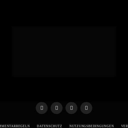
Telegram
WhatsApp
X
YouTube
(Twitter)
MMENTARREGELN
DATENSCHUTZ
NUTZUNGSBEDINGUNGEN
VER