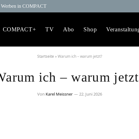
Werben in COMPACT
COMPACT+
TV
Abo
Shop
Veranstaltun
Startseite
»
Warum ich – warum jetzt?
Warum ich – warum jetzt
Von
Karel Meissner
22. Juni 2026