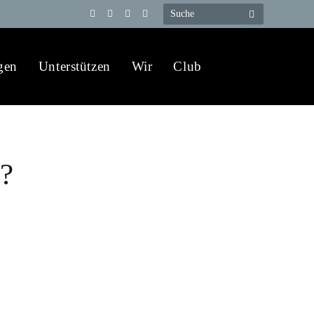
Telegram
YouTube
X
WhatsApp
(Twitter)
gen
Unterstützen
Wir
Club
?