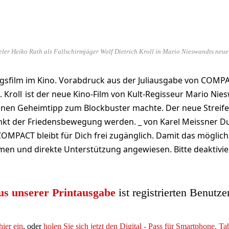
ler Heiko Rath als Fallschirmjäger Wolf Dietrich Kroll in Mario Nieswandts neuem
egsfilm im Kino. Vorabdruck aus der Juliausgabe von COMP
 Kroll ist der neue Kino-Film von Kult-Regisseur Mario Nies
 einen Geheimtipp zum Blockbuster machte. Der neue Strei
unkt der Friedensbewegung werden. _ von Karel Meissner Du
COMPACT bleibt für Dich frei zugänglich. Damit das möglich 
en und direkte Unterstützung angewiesen. Bitte deaktivie
us unserer Printausgabe
ist registrierten Benutze
hier ein
, oder
holen Sie sich jetzt den Digital - Pass für Smartphone, T