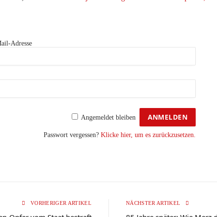
ail-Adresse
Angemeldet bleiben
Passwort vergessen?
Klicke hier, um es zurückzusetzen.
VORHERIGER ARTIKEL
NÄCHSTER ARTIKEL
en-Opfer vom Staat bestraft
85 Jahre später: Wie Merz 