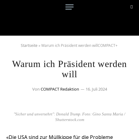
Startseite
»
Warum ich Präsident werden willCOMPACT+
Warum ich Präsident werden
will
Von
COMPACT Redaktion
16. Juli 2024
"Sicher und unversehrt": Donald Trump. Foto: Gino Santa Maria /
Shutterstock.com
«Die USA sind zur Müllkippe für die Probleme