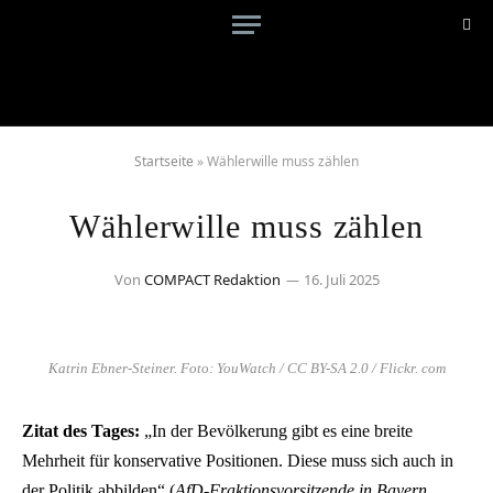
Startseite
»
Wählerwille muss zählen
Wählerwille muss zählen
Von
COMPACT Redaktion
16. Juli 2025
Katrin Ebner-Steiner. Foto: YouWatch / CC BY-SA 2.0 / Flickr. com
Zitat des Tages:
„In der Bevölkerung gibt es eine breite
Mehrheit für konservative Positionen. Diese muss sich auch in
der Politik abbilden“ (
AfD-Fraktionsvorsitzende in Bayern,