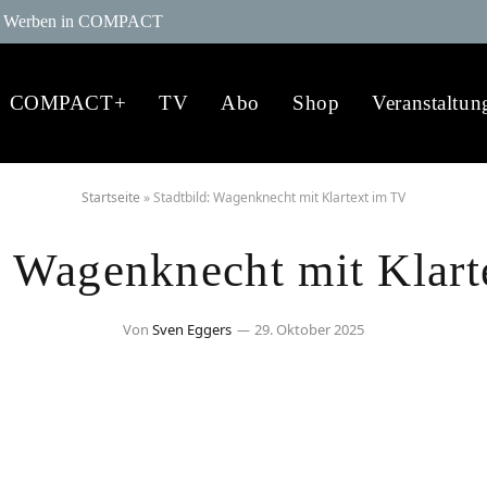
Werben in COMPACT
COMPACT+
TV
Abo
Shop
Veranstaltun
Startseite
»
Stadtbild: Wagenknecht mit Klartext im TV
: Wagenknecht mit Klar
Von
Sven Eggers
29. Oktober 2025