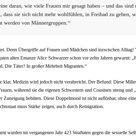
eine daran, wie viele Frauen mir gesagt haben – und das sind 
-, dass sie sich nicht mehr wohlfühlen, in Freibad zu gehen, we
ht werden von Männergruppen.“
tet. Denn Übergriffe auf Frauen und Mädchen sind inzwischen Alltag! V
guten alten Emanze Alice Schwarzer schon vor zehn Jahren gewarnt: „
ld. Die Täter? In großer Mehrheit Migranten.“
e klar, Medizin wird jedoch nicht verabreicht. Der Befund: Diese Milie
rauen, während sie die eigenen Schwestern und Cousinen streng und 
er Zuneigung behüten. Diese Doppelmoral ist nicht auflösbar, ohne ei
chtsstaat muss Stärke zeigen, auch durch Remigration.
mt wurden im vergangenen Jahr 423 Straftaten gegen die sexuelle Sel