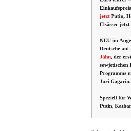
Einkaufspreis
jetzt
Putin, H
Elsässer jetz
NEU im Ange
Deutsche auf
Jähn
, der ers
sowjetischen 
Programms mi
Juri Gagarin.
Speziell für
Putin, Kathar