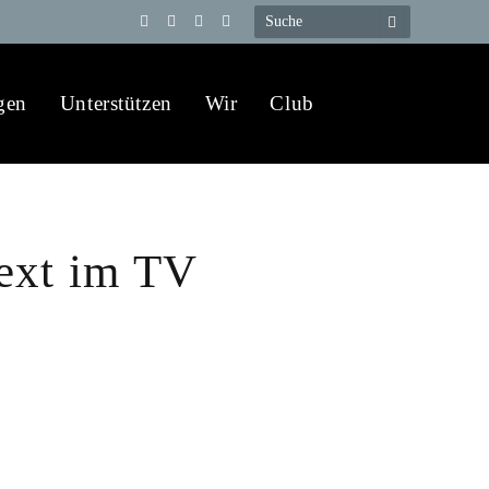
Telegram
YouTube
X
WhatsApp
(Twitter)
gen
Unterstützen
Wir
Club
text im TV