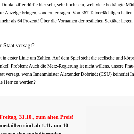
e Dunkelziffer dürfte hier sehr, sehr hoch sein, weil viele bedrängte Mä
 zur Anzeige bringen, sondern ertragen. Von 367 Tatverdächtigen hatten
 mehr als 64 Prozent! Über die Vornamen der restlichen Sextäter liegen o
 Staat versagt?
ht in erster Linie um Zahlen. Auf dem Spiel steht die seelische und körp
nkel! Problem: Auch die Merz-Regierung ist nicht willens, unsere Fra
at versagt, wenn Innenminister Alexander Dobrindt (CSU) keinerlei Int
ge Herr zu werden?
Freitag, 31.10., zum alten Preis!
medaillen sind ab 1.11. um 10
– wegen der explodierenden