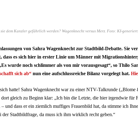
sie dem Kanzler gefährlich werden? Wagenknecht versus Merz. Foto: KI-generiert
lassungen von Sahra Wagenknecht zur Stadtbild-Debatte. Sie vers
, dass es sich hier in erster Linie um Männer mit Migrationshinte
. „Es wurde noch schlimmer als von mir vorausgesagt“, so Thilo Sar
chafft sich ab“
nun eine aufschlussreiche Bilanz vorgelegt hat.
Hie
 in sich hatte! Sahra Wagenknecht war zu einer NTV-Talkrunde („Blome 
 dort gleich zu Beginn klar: „Ich bin die Letzte, die hier irgendwie für 
 – und dass er ein ziemlich muffiges Frauenbild hat, da stimme ich Ihne
i der Stadtbildfrage, da muss ich ihm wirklich recht geben.“