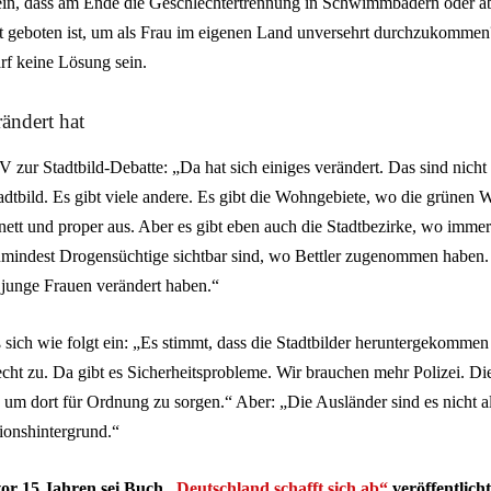
ein, dass am Ende die Geschlechtertrennung in Schwimmbädern oder ab
t geboten ist, um als Frau im eigenen Land unversehrt durchzukomme
f keine Lösung sein.
ändert hat
ur Stadtbild-Debatte: „Da hat sich einiges verändert. Das sind nicht 
dtbild. Es gibt viele andere. Es gibt die Wohngebiete, wo die grünen
 nett und proper aus. Aber es gibt eben auch die Stadtbezirke, wo immer
mindest Drogensüchtige sichtbar sind, wo Bettler zugenommen haben. 
r junge Frauen verändert haben.“
ß sich wie folgt ein: „Es stimmt, dass die Stadtbilder heruntergekomme
ht zu. Da gibt es Sicherheitsprobleme. Wir brauchen mehr Polizei. Di
um dort für Ordnung zu sorgen.“ Aber: „Die Ausländer sind es nicht al
ionshintergrund.“
vor 15 Jahren sei Buch
„Deutschland schafft sich ab“
veröffentlicht