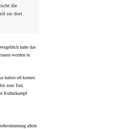
nicht die
il sie dort
ergeblich hatte das
Frauen werden in
us haben oft keinen
„bis zum Tod,
nen Kulturkampf
bstbestimmung allein