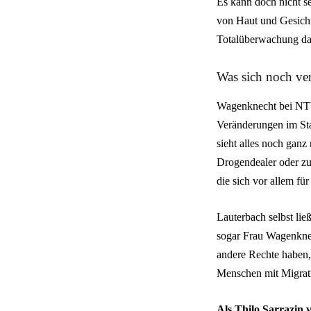
Es kann doch nicht s
von Haut und Gesich
Totalüberwachung dar
Was sich noch ver
Wagenknecht bei NTV z
Veränderungen im Sta
sieht alles noch ganz
Drogendealer oder zu
die sich vor allem fü
Lauterbach selbst lie
sogar Frau Wagenknec
andere Rechte haben, 
Menschen mit Migrat
Als Thilo Sarrazin 