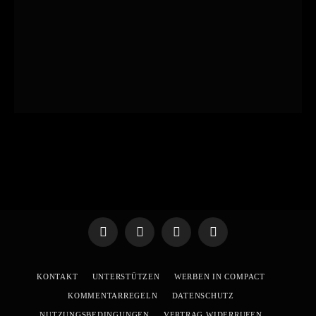
Telegram
WhatsApp
X
YouTube
(Twitter)
KONTAKT
UNTERSTÜTZEN
WERBEN IN COMPACT
KOMMENTARREGELN
DATENSCHUTZ
NUTZUNGSBEDINGUNGEN
VERTRAG WIDERRUFEN