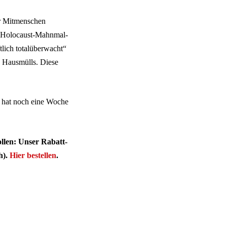
er Mitmenschen
n Holocaust-Mahnmal-
tlich totalüberwacht“
 Hausmülls. Diese
ft hat noch eine Woche
ollen: Unser Rabatt-
h).
Hier bestellen
.