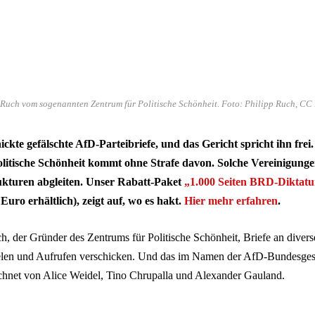
pp Ruch vom sogenannten Zentrum für Politische Schönheit. Foto: Philipp Ruch, C
ickte gefälschte AfD-Parteibriefe, und das Gericht spricht ihn fre
litische Schönheit kommt ohne Strafe davon. Solche Vereinigunge
trukturen abgleiten. Unser Rabatt-Paket
„1.000 Seiten BRD-Diktatu
 Euro erhältlich), zeigt auf, wo es hakt.
Hier mehr erfahren
.
h, der Gründer des Zentrums für Politische Schönheit, Briefe an diver
len und Aufrufen verschicken. Und das im Namen der AfD-Bundesgesch
ichnet von Alice Weidel, Tino Chrupalla und Alexander Gauland.