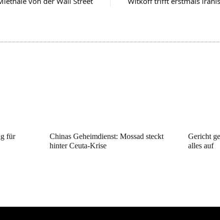
Miethaie von der Wall Street
Witkoff trifft erstmals iran
ng für
Chinas Geheimdienst: Mossad steckt
Gericht ge
hinter Ceuta-Krise
alles auf