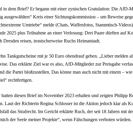
 in dem Brief? Er begann mit einer zynischen Gratulation: Die AfD-Mi
g ausgewählten“ Kreis einer Sichtungskommission – um Beweise gegen
chtsextreme Umtriebe“ melde (Chats, Waffenfotos, Stammtisch-Videos
Ende 2025 plus Teilnahme an einer Verlosung: Drei Paare dürften auf Ko
 Dresden reisen, ironischerweise Ruchs Heimatstadt.
ehn Tankgutscheine mit je 50 Euro obendrauf geben. „Lieber melden al
evise. Das erklärte Ziel war es also, AfD-Mitglieder zur Preisgabe verfa
nd die Partei bloßzustellen. Das könne man auch nicht mit einem – wie
l“ rechtfertigen.
hatten diesen Brief im November 2023 erhalten und zeigten Philipp 
 Laut der Richterin Regina Schlosser ist die Aktion jedoch klar als K
lsfall das Strafrecht. Im Gericht erklärte Ruch, der seit 18 Jahren mit 
n mich der Seele meiner Projekte“, wenn Fälschungen verboten würden.