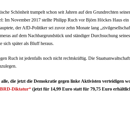
tische Schönheit trampelt schon seit Jahren auf den Grundrechten sein
el: Im November 2017 stellte Philipp Ruch vor Björn Höckes Haus ei
ptete, der AfD-Politiker sei zuvor zehn Monate lang „zivilgesellschaf
ameras auf dem Nachbargrundstück und ständiger Durchsuchung seines
 sich später als Bluff heraus.
egen Ruch ist jedenfalls noch nicht rechtskräftig. Die Staatsanwaltscha
nzulegen.
lle, die jetzt die Demokratie gegen linke Aktivisten verteidigen w
n BRD-Diktatur“
(jetzt für 14,99 Euro statt für 79,75 Euro erhältlic