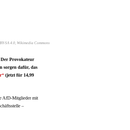
C BY-SA 4.0, Wikimedia Commons
i. Der Provokateur
n sorgen dafür, das
r“
(jetzt für 14,99
se AfD-Mitglieder mit
äftsstelle –