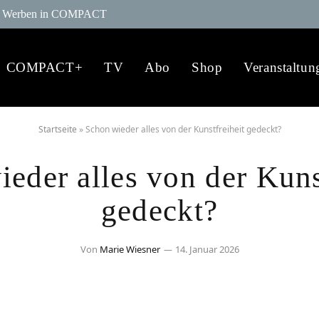
Werben in COMPACT
COMPACT+
TV
Abo
Shop
Veranstaltun
Startseite
»
Schon wieder alles von der Kunstfreiheit gedeckt?
eder alles von der Kuns
gedeckt?
Von
Marie Wiesner
14. Januar 2026