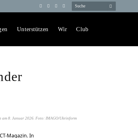
Telegram
YouTube
X
WhatsApp
(Twitter)
gen
Unterstützen
Wir
Club
nder
ion am 8. Januar 2026. Foto: IMAGO/Ukrinform
CT-Magazin. In