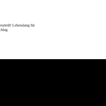
erurteilt! Lebenslang für
chlag