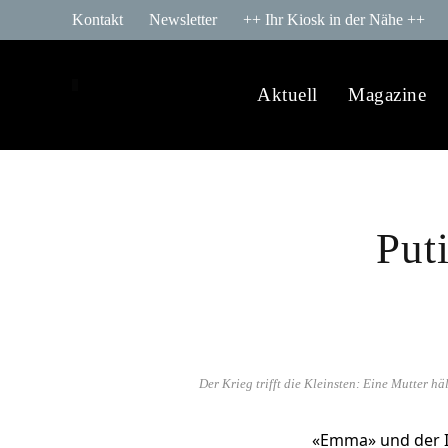
Kontakt
Newsletter
++ Ihr Kiosk in der Nähe ++
Aktuell
Magazine
Put
Der Krieg trifft die Kleinsten: Eine Mutter
«Emma» und der I