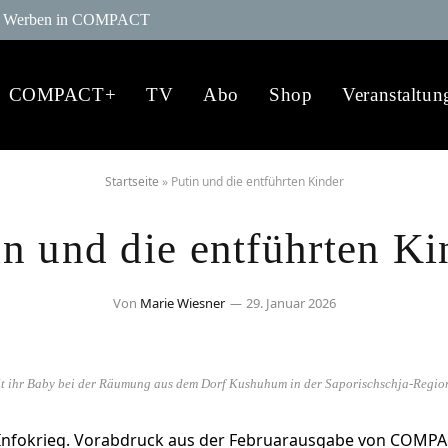
Werben in COMPACT
COMPACT+
TV
Abo
Shop
Veranstaltun
Startseite
»
Putin und die entführten Kinder
in und die entführten Ki
Von
Marie Wiesner
29. Januar 2026
 hält ihr Baby bei der Räumung aus dem Dorf Kushuhum in der Saporischschja-Reg
nfokrieg. Vorabdruck aus der Februarausgabe von COMPA