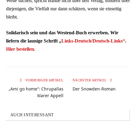
Weite suchen, spricht Bände nicht über den Verlag, sondern über
diejenigen, die Vielfalt nur dann schätzen, wenn sie einseitig
bleibt.
Solidarisch sein und das Westend-Buch erwerben. Wir
liefern die launige Schrift „
Links-Deutsch/Deutsch-Links“
.
Hier bestellen.
VORHERIGER ARTIKEL
NÄCHSTER ARTIKEL
„Ami go home“: Chrupallas
Der Snowden-Roman
klarer Appell
AUCH INTERESSANT