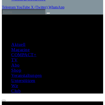
Telegram
YouTube
X (Twitter)
WhatsApp
Aktuell
Magazine
COMPACT+
TV
Abo
Shop
Veranstaltungen
Unterstützen
Wir
Club