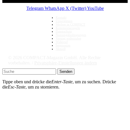
Telegram
WhatsApp
X (Twitter)
YouTube
Kontakt
Unterstützen
Werben in COMPACT
Kommentarregeln
Datenschutz
Nutzungsbedingungen
Vertrag widerrufen
Widerruf
Impressum
Aktuell
© 2026 COMPACT-Magazin GmbH. Alle Rechte
vorbehalten. /
Privatsphäre-Einstellungen ändern
Senden
Tippe oben und drücke die
Enter-Taste
, um zu suchen. Drücke
die
Esc-Taste
, um zu stornieren.