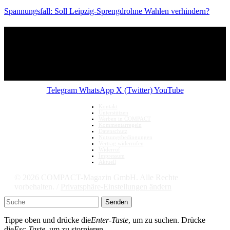
Spannungsfall: Soll Leipzig-Sprengdrohne Wahlen verhindern?
Telegram
WhatsApp
X (Twitter)
YouTube
Kontakt
Unterstützen
Werben in COMPACT
Kommentarregeln
Datenschutz
Nutzungsbedingungen
Vertrag widerrufen
Widerruf
Impressum
Aktuell
© 2026 COMPACT-Magazin GmbH. Alle Rechte
vorbehalten. /
Privatsphäre-Einstellungen ändern
Senden
Tippe oben und drücke die
Enter-Taste
, um zu suchen. Drücke
die
Esc-Taste
, um zu stornieren.