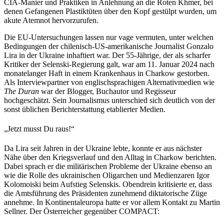
CIA-Manier und Praktiken in Anlehnung an die Roten Khmer, bei
denen Gefangenen Plastiktüten über den Kopf gestülpt wurden, um
akute Atemnot hervorzurufen.
Die EU-Untersuchungen lassen nur vage vermuten, unter welchen
Bedingungen der chilenisch-US-amerikanische Journalist Gonzalo
Lira in der Ukraine inhaftiert war. Der 55-Jährige, der als scharfer
Kritiker der Selenski-Regierung galt, war am 11. Januar 2024 nach
monatelanger Haft in einem Krankenhaus in Charkow gestorben.
Als Interviewpartner von englischsprachigen Alternativmedien wie
The Duran
war der Blogger, Buchautor und Regisseur
hochgeschätzt. Sein Journalismus unterschied sich deutlich von der
sonst üblichen Berichterstattung etablierter Medien.
„Jetzt musst Du raus!“
Da Lira seit Jahren in der Ukraine lebte, konnte er aus nächster
Nähe über den Kriegsverlauf und den Alltag in Charkow berichten.
Dabei sprach er die militärischen Probleme der Ukraine ebenso an
wie die Rolle des ukrainischen Oligarchen und Medienzaren Igor
Kolomoiski beim Aufstieg Selenskis. Obendrein kritisierte er, dass
die Amtsführung des Präsidenten zunehmend diktatorische Züge
annehme. In Kontinentaleuropa hatte er vor allem Kontakt zu Martin
Sellner. Der Österreicher gegenüber COMPACT: