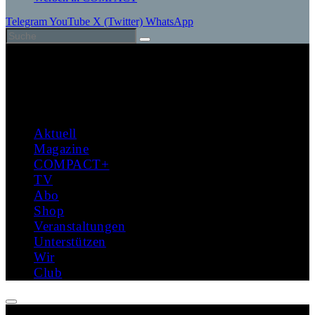
Telegram
YouTube
X (Twitter)
WhatsApp
Aktuell
Magazine
COMPACT+
TV
Abo
Shop
Veranstaltungen
Unterstützen
Wir
Club