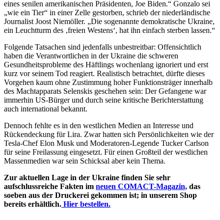
eines senilen amerikanischen Präsidenten, Joe Biden.“ Gonzalo sei
„wie ein Tier“ in einer Zelle gestorben, schrieb der niederländische
Journalist Joost Niemöller. „Die sogenannte demokratische Ukraine,
ein Leuchtturm des ‚freien Westens‘, hat ihn einfach sterben lassen.“
Folgende Tatsachen sind jedenfalls unbestreitbar: Offensichtlich
haben die Verantwortlichen in der Ukraine die schweren
Gesundheitsprobleme des Häftlings wochenlang ignoriert und erst
kurz vor seinem Tod reagiert. Realistisch betrachtet, dürfte dieses
Vorgehen kaum ohne Zustimmung hoher Funktionsträger innerhalb
des Machtapparats Selenskis geschehen sein: Der Gefangene war
immerhin US-Bürger und durch seine kritische Berichterstattung
auch international bekannt.
Dennoch fehlte es in den westlichen Medien an Interesse und
Rückendeckung für Lira. Zwar hatten sich Persönlichkeiten wie der
Tesla-Chef Elon Musk und Moderatoren-Legende Tucker Carlson
für seine Freilassung eingesetzt. Für einen Großteil der westlichen
Massenmedien war sein Schicksal aber kein Thema.
Zur aktuellen Lage in der Ukraine finden Sie sehr
aufschlussreiche Fakten im
neuen COMACT-Magazin,
das
soeben aus der Druckerei gekommen ist; in unserem Shop
bereits erhältlich.
Hier bestellen.