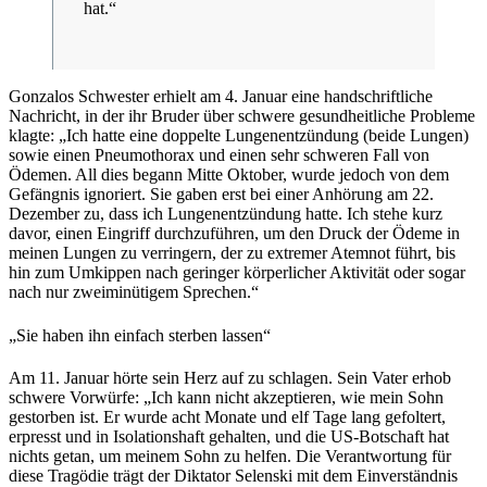
hat.“
Gonzalos Schwester erhielt am 4. Januar eine handschriftliche
Nachricht, in der ihr Bruder über schwere gesundheitliche Probleme
klagte: „Ich hatte eine doppelte Lungenentzündung (beide Lungen)
sowie einen Pneumothorax und einen sehr schweren Fall von
Ödemen. All dies begann Mitte Oktober, wurde jedoch von dem
Gefängnis ignoriert. Sie gaben erst bei einer Anhörung am 22.
Dezember zu, dass ich Lungenentzündung hatte. Ich stehe kurz
davor, einen Eingriff durchzuführen, um den Druck der Ödeme in
meinen Lungen zu verringern, der zu extremer Atemnot führt, bis
hin zum Umkippen nach geringer körperlicher Aktivität oder sogar
nach nur zweiminütigem Sprechen.“
„Sie haben ihn einfach sterben lassen“
Am 11. Januar hörte sein Herz auf zu schlagen. Sein Vater erhob
schwere Vorwürfe: „Ich kann nicht akzeptieren, wie mein Sohn
gestorben ist. Er wurde acht Monate und elf Tage lang gefoltert,
erpresst und in Isolationshaft gehalten, und die US-Botschaft hat
nichts getan, um meinem Sohn zu helfen. Die Verantwortung für
diese Tragödie trägt der Diktator Selenski mit dem Einverständnis