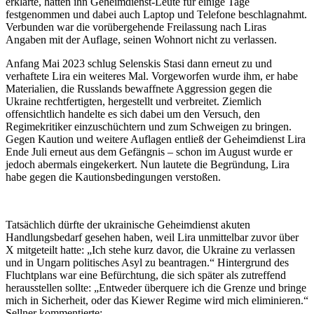
erklärte, hatten ihn Geheimdienst-Leute für einige Tage
festgenommen und dabei auch Laptop und Telefone beschlagnahmt.
Verbunden war die vorübergehende Freilassung nach Liras
Angaben mit der Auflage, seinen Wohnort nicht zu verlassen.
Anfang Mai 2023 schlug Selenskis Stasi dann erneut zu und
verhaftete Lira ein weiteres Mal. Vorgeworfen wurde ihm, er habe
Materialien, die Russlands bewaffnete Aggression gegen die
Ukraine rechtfertigten, hergestellt und verbreitet. Ziemlich
offensichtlich handelte es sich dabei um den Versuch, den
Regimekritiker einzuschüchtern und zum Schweigen zu bringen.
Gegen Kaution und weitere Auflagen entließ der Geheimdienst Lira
Ende Juli erneut aus dem Gefängnis – schon im August wurde er
jedoch abermals eingekerkert. Nun lautete die Begründung, Lira
habe gegen die Kautionsbedingungen verstoßen.
Tatsächlich dürfte der ukrainische Geheimdienst akuten
Handlungsbedarf gesehen haben, weil Lira unmittelbar zuvor über
X mitgeteilt hatte: „Ich stehe kurz davor, die Ukraine zu verlassen
und in Ungarn politisches Asyl zu beantragen.“ Hintergrund des
Fluchtplans war eine Befürchtung, die sich später als zutreffend
herausstellen sollte: „Entweder überquere ich die Grenze und bringe
mich in Sicherheit, oder das Kiewer Regime wird mich eliminieren.“
Sellner kommentierte: