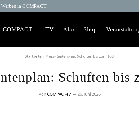
Werben in COMPACT
COMPACT+
TV
Abo
Shop
Veranstaltun
Startseite
»
Merz-Rentenplan: Schuften bis zum Tod!
ntenplan: Schuften bis 
Von
COMPACT-TV
26. Juni 2026