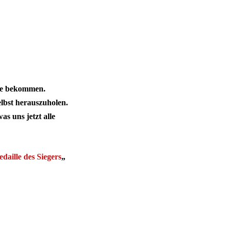
nte bekommen.
lbst herauszuholen.
s uns jetzt alle
daille des Siegers
„