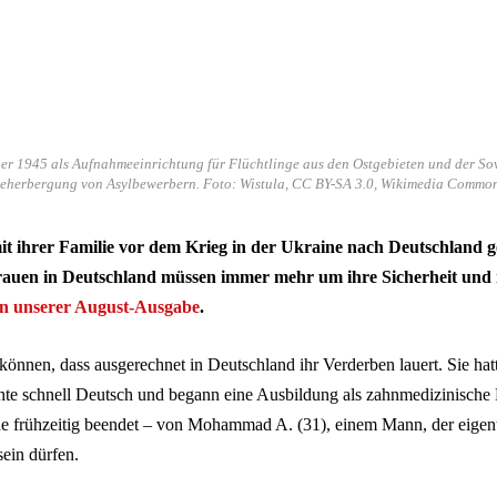
 1945 als Aufnahmeeinrichtung für Flüchtlinge aus den Ostgebieten und der Sowj
eherbergung von Asylbewerbern. Foto: Wistula, CC BY-SA 3.0, Wikimedia Commo
it ihrer Familie vor dem Krieg in der Ukraine nach Deutschland ge
Frauen in Deutschland müssen immer mehr um ihre Sicherheit und 
in unserer August-Ausgabe
.
 können, dass ausgerechnet in Deutschland ihr Verderben lauert. Sie ha
rnte schnell Deutsch und begann eine Ausbildung als zahnmedizinische 
 frühzeitig beendet – von Mohammad A. (31), einem Mann, der eigent
sein dürfen.