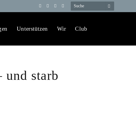
Telegram
YouTube
X
WhatsApp
(Twitter)
gen
Unterstützen
Wir
Club
– und starb