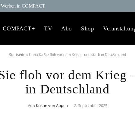
Werben in COMPACT
COMPACT+
TV
Abo
Shop
Veranstaltun
Startseite
»
Liana K.: Sie floh vor dem Krieg – und starb in Deutschland
Sie floh vor dem Krieg 
in Deutschland
Von
Kristin von Appen
2. September 2025