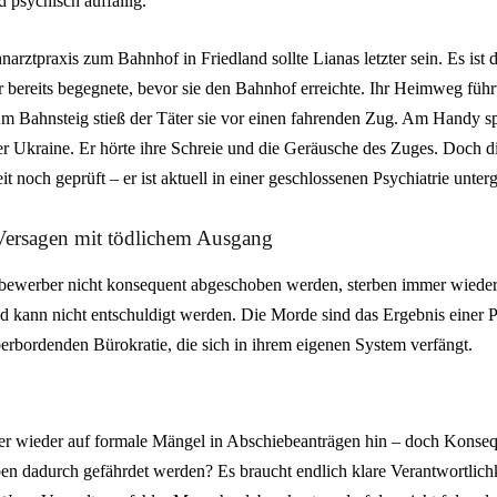
 psychisch auffällig.
rztpraxis zum Bahnhof in Friedland sollte Lianas letzter sein. Es ist
 bereits begegnete, bevor sie den Bahnhof erreichte. Ihr Heimweg führt
m Bahnsteig stieß der Täter sie vor einen fahrenden Zug. Am Handy sp
er Ukraine. Er hörte ihre Schreie und die Geräusche des Zuges. Doch d
it noch geprüft – er ist aktuell in einer geschlossenen Psychiatrie unter
 Versagen mit tödlichem Ausgang
lbewerber nicht konsequent abgeschoben werden, sterben immer wiede
nd kann nicht entschuldigt werden. Die Morde sind das Ergebnis einer P
erbordenden Bürokratie, die sich in ihrem eigenen System verfängt.
r wieder auf formale Mängel in Abschiebeanträgen hin – doch Konseq
en dadurch gefährdet werden? Es braucht endlich klare Verantwortlichk