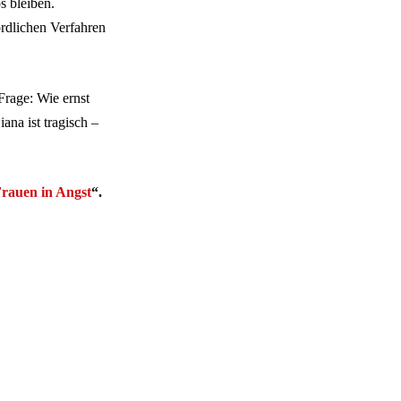
s bleiben.
rdlichen Verfahren
 Frage: Wie ernst
na ist tragisch –
rauen in Angst
“.