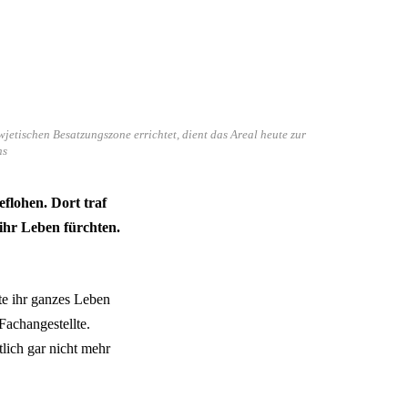
etischen Besatzungszone errichtet, dient das Areal heute zur
ns
flohen. Dort traf
ihr Leben fürchten.
tte ihr ganzes Leben
Fachangestellte.
lich gar nicht mehr