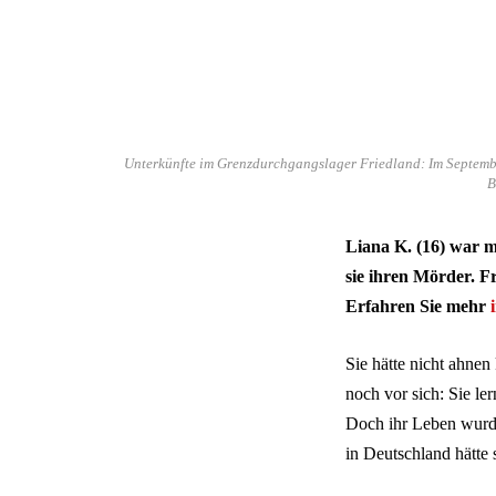
Unterkünfte im Grenzdurchgangslager Friedland: Im September
B
Liana K. (16) war m
sie ihren Mörder. 
Erfahren Sie mehr
Sie hätte nicht ahnen
noch vor sich: Sie le
Doch ihr Leben wurde
in Deutschland hätte 