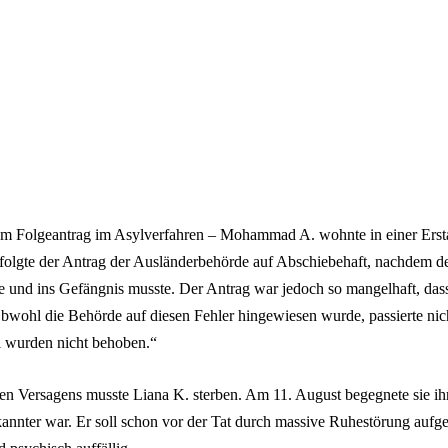
um Folgeantrag im Asylverfahren – Mohammad A. wohnte in einer Ers
 folgte der Antrag der Ausländerbehörde auf Abschiebehaft, nachdem de
te und ins Gefängnis musste. Der Antrag war jedoch so mangelhaft, das
 Obwohl die Behörde auf diesen Fehler hingewiesen wurde, passierte nic
l wurden nicht behoben.“
len Versagens musste Liana K. sterben. Am 11. August begegnete sie ih
nnter war. Er soll schon vor der Tat durch massive Ruhestörung aufgef