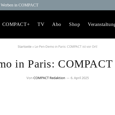
Werben in COMPACT
COMPACT+
TV
Abo
Shop
Veranstaltun
Startseite
»
Le-Pen-Demo in Paris: COMPACT ist vor Ort!
o in Paris: COMPACT i
Von
COMPACT Redaktion
6. April 2025