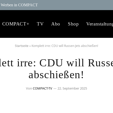
Werben in COMPACT
COMPACT+
TV
Abo
Shop
Veranstaltun
Startseite
»
Komplett irre: CDU will Russen-Jets abschießen!
tt irre: CDU will Russ
abschießen!
Von
COMPACT-TV
22. September 2025