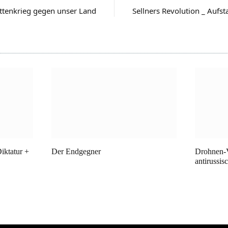
attenkrieg gegen unser Land
Sellners Revolution _ Aufs
iktatur +
Der Endgegner
Drohnen-V
antirussis