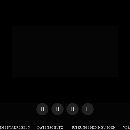
Telegram
WhatsApp
X
YouTube
(Twitter)
MMENTARREGELN
DATENSCHUTZ
NUTZUNGSBEDINGUNGEN
VER