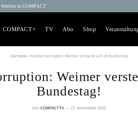
Werben in COMPACT
COMPACT+
TV
Abo
Shop
Veranstaltun
Startseite
»
Kanzler-Korruption: Weimer versteckt sich im Bundestag!
rruption: Weimer verste
Bundestag!
Von
COMPACT-TV
27. November 2025