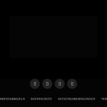
Telegram
WhatsApp
X
YouTube
(Twitter)
MMENTARREGELN
DATENSCHUTZ
NUTZUNGSBEDINGUNGEN
VER