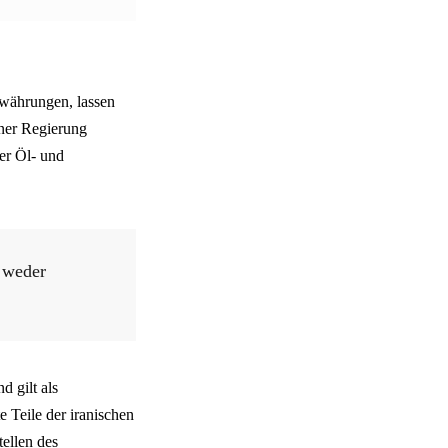
lwährungen, lassen
iner Regierung
der Öl- und
n weder
d gilt als
e Teile der iranischen
tellen des