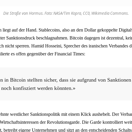
Die Straße von Hormus. Foto: NASA/Tim Kopra, CC0, Wikimedia Commons.
 liegt auf der Hand. Stablecoins, also an den Dollar gekoppelte Digita
nter Sanktionsdruck beschlagnahmen. Bitcoin dagegen ist dezentral, ke
 sich nicht sperren. Hamid Hosseini, Sprecher des iranischen Verbandes 
ierte es offen gegenüber der Financial Times:
 in Bitcoin stellten sicher, dass sie aufgrund von Sanktione
 noch konfisziert werden könnten.»
zehnte westlicher Sanktionspolitik mit einem Klick aushebelt. Der Verban
Wirtschaftsinteressen der Revolutionsgarde. Die Garde kontrolliert weit
, betreibt eigene Unternehmen und sitzt an den entscheidenden Schalts