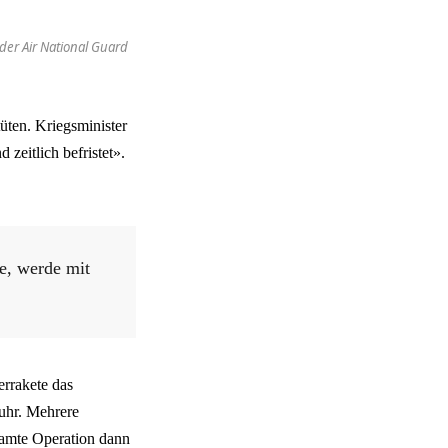
er Air National Guard
üten. Kriegsminister
zeitlich befristet».
e, werde mit
errakete das
uhr. Mehrere
esamte Operation dann