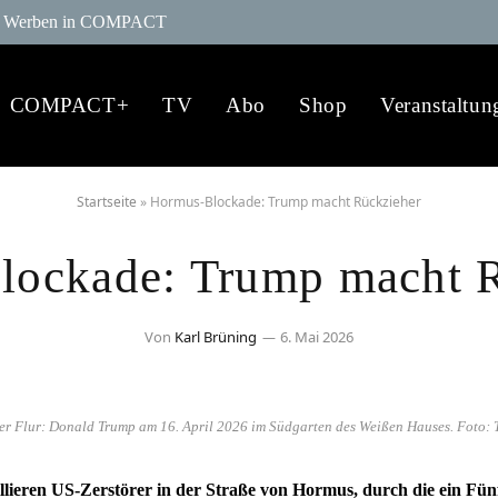
Werben in COMPACT
COMPACT+
TV
Abo
Shop
Veranstaltun
Startseite
»
Hormus-Blockade: Trump macht Rückzieher
lockade: Trump macht R
Von
Karl Brüning
6. Mai 2026
er Flur: Donald Trump am 16. April 2026 im Südgarten des Weißen Hauses. Foto:
llieren US-Zerstörer in der Straße von Hormus, durch die ein Fünf