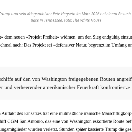
Trump und sein Kriegsminister Pete Hegseth im März 2026 bei einem Besuch d
Base in Tennessee. Foto: The White House
t» dem neuen «Projekt Freiheit» widmen, um den Sieg endgültig einzut
chmal nach: Das Projekt sei «defensiver Natur, begrenzt im Umfang und 
chiffe auf den von Washington freigegebenen Routen angreif
r und verheerender amerikanischer Feuerkraft konfrontiert.»
m Auftakt des Einsatzes traf eine mutmaßliche iranische Marschflugkörp
chiff CGM San Antonio, das eine von Washington eskortierte Route bef
zungsmitglieder wurden verletzt. Stunden später kassierte Trump die g