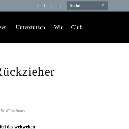
Telegram
YouTube
X
WhatsApp
(Twitter)
gen
Unterstützen
Wir
Club
ückzieher
 The White House
tel des weltweiten