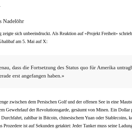
.
s Nadelöhr
 zeigte sich unbeeindruckt. Als Reaktion auf «Projekt Freiheit» schrie
alibaf am 5. Mai auf X:
nau, dass die Fortsetzung des Status quo für Amerika untragb
erade erst angefangen haben.»
enge zwischen dem Persischen Golf und der offenen See in eine Mautst
em Gewehrlauf der Revolutionsgarde, gesäumt von Minen. Ein Dollar pr
e Durchfahrt, zahlbar in Bitcoin, chinesischem Yuan oder Stablecoins, ko
s Prozedere ist auf Sekunden getaktet: Jeder Tanker muss seine Ladung