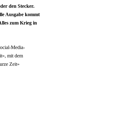
der den Stecker.
elle Ausgabe kommt
lles zum Krieg in
Social-Media-
it», mit dem
urze Zeit»