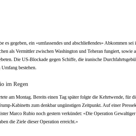
abe es gegeben, ein «umfassendes und abschließendes» Abkommen sei i
ochen als Vermittler zwischen Washington und Teheran fungiert, sowie 
beten. Die US-Blockade gegen Schiffe, die iranische Durchfahrtsgebüh
m Umfang bestehen.
io im Regen
artete am Montag. Bereits einen Tag später folgte die Kehrtwende, für d
rump-Kabinetts zum denkbar ungünstigen Zeitpunkt. Auf einer Presse
ster Marco Rubio noch gestern verkündet: «Die Operation Gewaltiger 
ben die Ziele dieser Operation erreicht.»