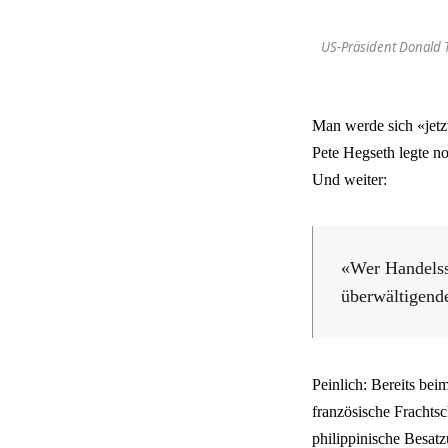
US-Präsident Donald 
Man werde sich «jetz
Pete Hegseth legte no
Und weiter:
«Wer Handelss
überwältigende
Peinlich: Bereits bei
französische Frachts
philippinische Besat