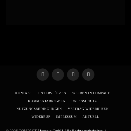
Telegram
WhatsApp
X
YouTube
(Twitter)
KONTAKT
UNTERSTÜTZEN
WERBEN IN COMPACT
KOMMENTARREGELN
DATENSCHUTZ
NUTZUNGSBEDINGUNGEN
VERTRAG WIDERRUFEN
WIDERRUF
IMPRESSUM
AKTUELL
© 2026 COMPACT-Magazin GmbH. Alle Rechte vorbehalten. /