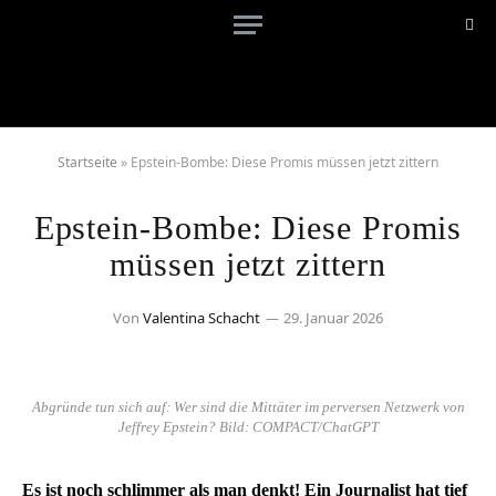
Startseite
»
Epstein-Bombe: Diese Promis müssen jetzt zittern
Epstein-Bombe: Diese Promis
müssen jetzt zittern
Von
Valentina Schacht
29. Januar 2026
Abgründe tun sich auf: Wer sind die Mittäter im perversen Netzwerk von
Jeffrey Epstein? Bild: COMPACT/ChatGPT
Es ist noch schlimmer als man denkt! Ein Journalist hat tief