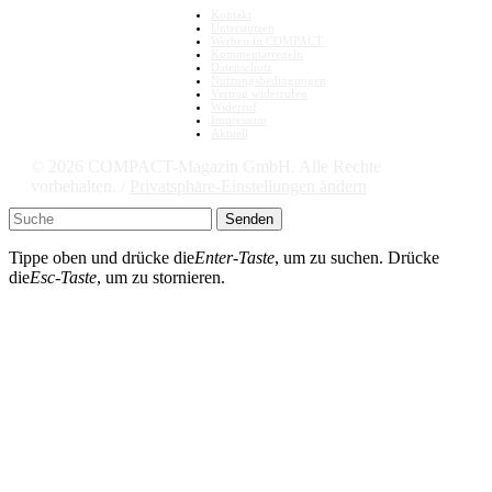
Kontakt
Unterstützen
Werben in COMPACT
Kommentarregeln
Datenschutz
Nutzungsbedingungen
Vertrag widerrufen
Widerruf
Impressum
Aktuell
© 2026 COMPACT-Magazin GmbH. Alle Rechte
vorbehalten. /
Privatsphäre-Einstellungen ändern
Senden
Tippe oben und drücke die
Enter-Taste
, um zu suchen. Drücke
die
Esc-Taste
, um zu stornieren.