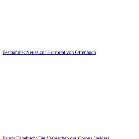
Festnahme: Neues zur Horrortat von Offenbach
Faucis Tagebuch: Die Verbrechen des Corona-Insiders