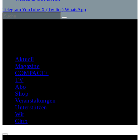
Telegram
YouTube
X (Twitter)
WhatsApp
Aktuell
Magazine
COMPACT+
TV
Abo
Shop
Veranstaltungen
Unterstützen
Wir
Club