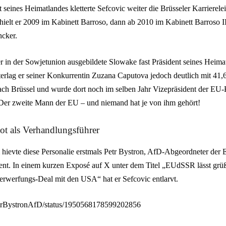
seines Heimatlandes kletterte Sefcovic weiter die Brüsseler Karrierelei
ielt er 2009 im Kabinett Barroso, dann ab 2010 im Kabinett Barroso I
ncker.
r in der Sowjetunion ausgebildete Slowake fast Präsident seines Heim
terlag er seiner Konkurrentin Zuzana Caputova jedoch deutlich mit 41,
nach Brüssel und wurde dort noch im selben Jahr Vizepräsident der E
Der zweite Mann der EU – und niemand hat je von ihm gehört!
ot als Verhandlungsführer
hievte diese Personalie erstmals Petr Bystron, AfD-Abgeordneter der
nt. In einem kurzen Exposé auf X unter dem Titel „EUdSSR lässt grü
terwerfungs-Deal mit den USA“ hat er Sefcovic entlarvt.
/PetrBystronAfD/status/1950568178599202856