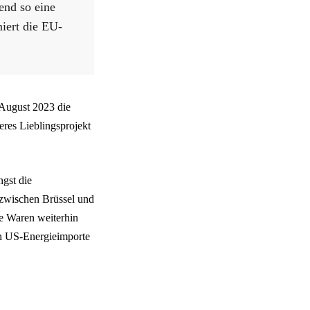
end so eine
miert die EU-
m August 2023 die
res Lieblingsprojekt
ngst die
 zwischen Brüssel und
he Waren weiterhin
in US-Energieimporte