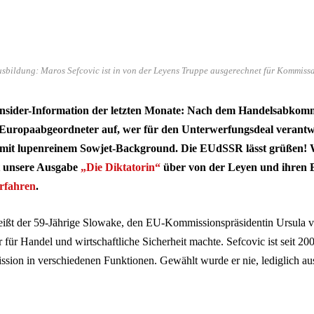
ildung: Maros Sefcovic ist in von der Leyens Truppe ausgerechnet für Kommissa
e Insider-Information der letzten Monate: Nach dem Handelsabko
Europaabgeordneter auf, wer für den Unterwerfungsdeal verantwo
it lupenreinem Sowjet-Background. Die EUdSSR lässt grüßen! 
rt unsere Ausgabe
„Die Diktatorin“
über von der Leyen und ihren Bl
rfahren
.
eißt der 59-Jährige Slowake, den EU-Kommissionspräsidentin Ursula 
ür Handel und wirtschaftliche Sicherheit machte. Sefcovic ist seit 200
ion in verschiedenen Funktionen. Gewählt wurde er nie, lediglich au