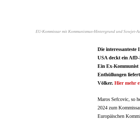
EU-Kommissar mit Kommunismus-Hintergrund und Sowjet-Ausb
Die interessantest
USA deckt ein AfD-
Ein Ex-Kommunist m
Enthüllungen liefe
Völker.
Hier mehr e
Maros Sefcovic, so h
2024 zum Kommissar f
Europäischen Kommiss