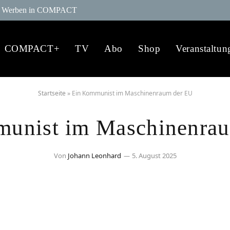
Werben in COMPACT
COMPACT+
TV
Abo
Shop
Veranstaltun
Startseite
»
Ein Kommunist im Maschinenraum der EU
unist im Maschinenra
Von
Johann Leonhard
5. August 2025