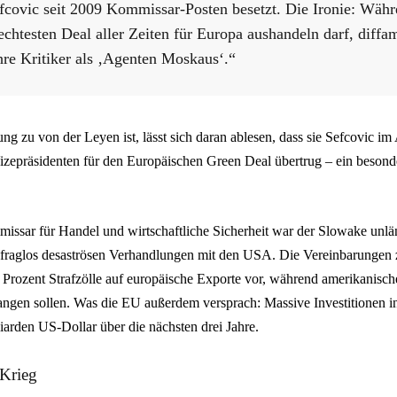
fcovic seit 2009 Kommissar-Posten besetzt. Die Ironie: Währ
echtesten Deal aller Zeiten für Europa aushandeln darf, diffa
re Kritiker als ‚Agenten Moskaus‘.“
ng zu von der Leyen ist, lässt sich daran ablesen, dass sie Sefcovic i
izepräsidenten für den Europäischen Green Deal übertrug – ein besonde
issar für Handel und wirtschaftliche Sicherheit war der Slowake unlä
n fraglos desaströsen Verhandlungen mit den USA. Die Vereinbarungen
Prozent Strafzölle auf europäische Exporte vor, während amerikanisc
elangen sollen. Was die EU außerdem versprach: Massive Investitionen 
iarden US-Dollar über die nächsten drei Jahre.
 Krieg