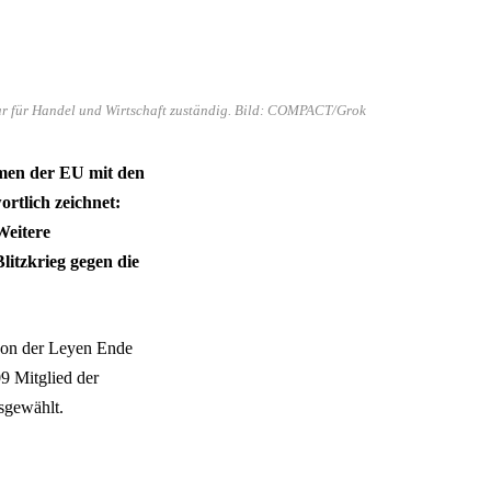
r für Handel und Wirtschaft zuständig. Bild: COMPACT/Grok
mmen der EU mit den
rtlich zeichnet:
Weitere
itzkrieg gegen die
von der Leyen Ende
9 Mitglied der
sgewählt.