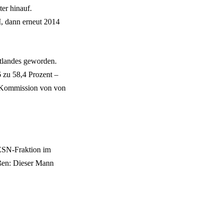
ter hinauf.
I, dann erneut 2014
atlandes geworden.
6 zu 58,4 Prozent –
U-Kommission von von
 ESN-Fraktion im
ßen: Dieser Mann