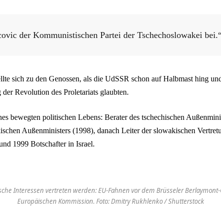
covic der Kommunistischen Partei der Tschechoslowakei bei.
ellte sich zu den Genossen, als die UdSSR schon auf Halbmast hing un
 der Revolution des Proletariats glaubten.
ines bewegten politischen Lebens: Berater des tschechischen Außenmini
kischen Außenministers (1998), danach Leiter der slowakischen Vertret
nd 1999 Botschafter in Israel.
sche Interessen vertreten werden: EU-Fahnen vor dem Brüsseler Berlaymont
Europäischen Kommission. Foto: Dmitry Rukhlenko / Shutterstock