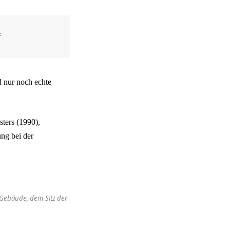
“
d nur noch echte
sters (1990),
ung bei der
-Gebäude, dem Sitz der