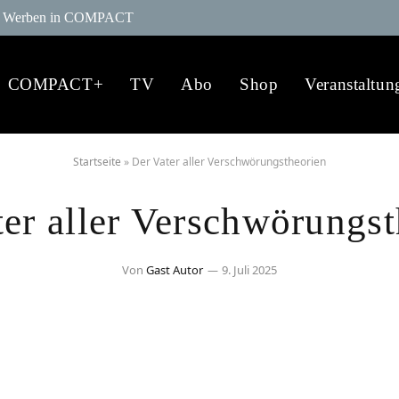
Werben in COMPACT
COMPACT+
TV
Abo
Shop
Veranstaltun
Startseite
»
Der Vater aller Verschwörungstheorien
ter aller Verschwörungst
Von
Gast Autor
9. Juli 2025