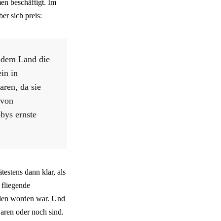
en beschäftigt. Im
er sich preis:
 jedem Land die
in in
ren, da sie
 von
bys ernste
testens dann klar, als
 fliegende
nden worden war. Und
aren oder noch sind.