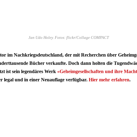
Jan Udo Holey. Fotos: flickr/Collage COMPACT
utor im Nachkriegsdeutschland, der mit Recherchen über Geheimge
nderttausende Bücher verkaufte. Doch dann holten die Tugendwä
tzt ist sein legendäres Werk
«Geheimgesellschaften und ihre Macht
r legal und in einer Neuauflage verfügbar.
Hier mehr erfahren
.