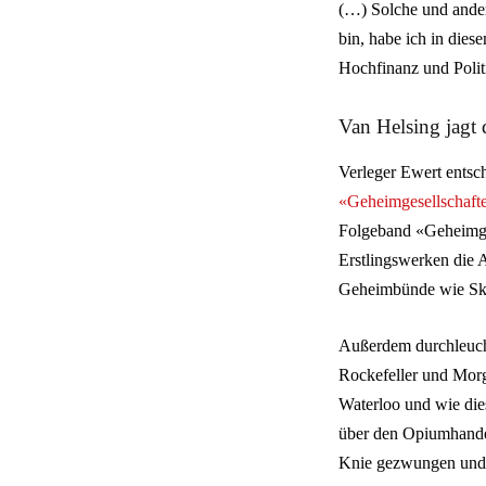
(…) Solche und ander
bin, habe ich in dies
Hochfinanz und Polit
Van Helsing jagt 
Verleger Ewert entsch
«Geheimgesellschafte
Folgeband «Geheimgese
Erstlingswerken die A
Geheimbünde wie Sk
Außerdem durchleucht
Rockefeller und Morg
Waterloo und wie die
über den Opiumhandel
Knie gezwungen und 