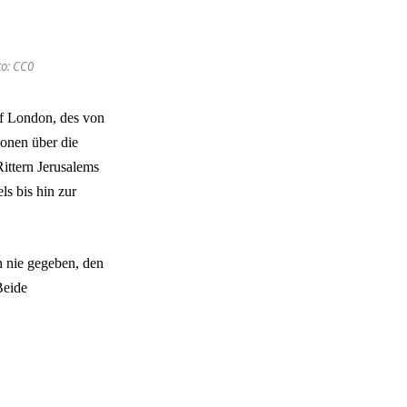
to: CC0
of London, des von
onen über die
ittern Jerusalems
s bis hin zur
h nie gegeben, den
Beide