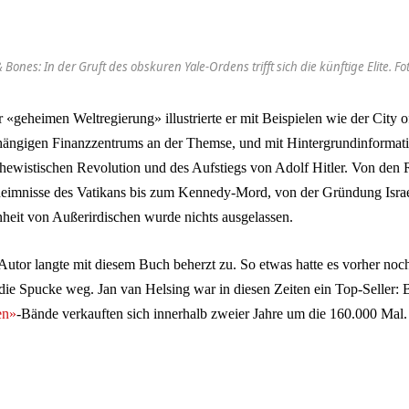
& Bones: In der Gruft des obskuren Yale-Ordens trifft sich die künftige Elite. Fo
 «geheimen Weltregierung» illustrierte er mit Beispielen wie der City 
ängigen Finanzzentrums an der Themse, und mit Hintergrundinformati
chewistischen Revolution und des Aufstiegs von Adolf Hitler. Von den R
eimnisse des Vatikans bis zum Kennedy-Mord, von der Gründung Israel
eit von Außerirdischen wurde nichts ausgelassen.
Autor langte mit diesem Buch beherzt zu. So etwas hatte es vorher noc
 die Spucke weg. Jan van Helsing war in diesen Zeiten ein Top-Seller: 
en»
-Bände verkauften sich innerhalb zweier Jahre um die 160.000 Mal.