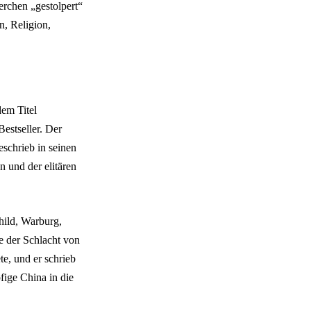
rchen „gestolpert“
n, Religion,
dem Titel
estseller. Der
eschrieb in seinen
n und der elitären
hild, Warburg,
e der Schlacht von
e, und er schrieb
fige China in die