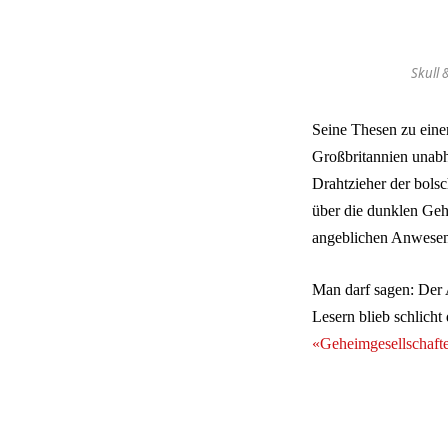
Skull 
Seine Thesen zu einer
Großbritannien unabh
Drahtzieher der bols
über die dunklen Geh
angeblichen Anwesenh
Man darf sagen: Der 
Lesern blieb schlicht
«Geheimgesellschaft