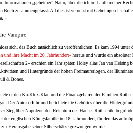
e Informationen „geheimer“ Natur, über die ich im Laufe meiner Reche
em Buch zusammengefasst. All dies ist vernetzt mit Geheimgesellschafte
ik.»
die Vampire
loss sich, das Buch tatsächlich zu veröffentlichen. Es kam 1994 unter 
n und ihre Macht im 20. Jahrhundert»
heraus und wurde ein absoluter B
llschaften 2» erschien ein Jahr später. Holey alias Jan van Helsing b
ktivitäten und Hintergründe der hohen Freimaurerlogen, der Illuminate
ull & Bones.
ete er den Ku-Klux-Klan und die Finanzgebaren der Familien Rothsc
an. Der Autor erfuhr und berichtete nie Gehörtes über die Hintergründ
ser Sieg über Napoleon den Reichtum des Hauses Rothschild begründet
 der englischen Königsfamilie im 18. Jahrhundert, für den das aufmüp
zur Herausgabe seiner Silberschätze gezwungen wurde.