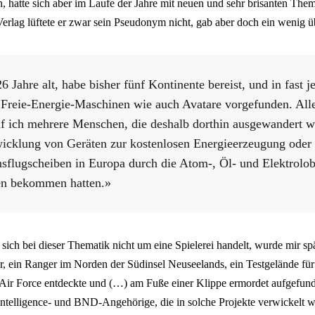
 hatte sich aber im Laufe der Jahre mit neuen und sehr brisanten Them
rlag lüftete er zwar sein Pseudonym nicht, gab aber doch ein wenig üb
26 Jahre alt, habe bisher fünf Kontinente bereist, und in fast
 Freie-Energie-Maschinen wie auch Avatare vorgefunden. Alle
f ich mehrere Menschen, die deshalb dorthin ausgewandert wa
wicklung von Geräten zur kostenlosen Energieerzeugung oder
nsflugscheiben in Europa durch die Atom-, Öl- und Elektrolob
en bekommen hatten.»
sich bei dieser Thematik nicht um eine Spielerei handelt, wurde mir spä
r, ein Ranger im Norden der Südinsel Neuseelands, ein Testgelände für
 Air Force entdeckte und (…) am Fuße einer Klippe ermordet aufgefu
 Intelligence- und BND-Angehörige, die in solche Projekte verwickelt w