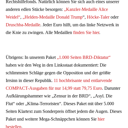
Rechtshilfefonds. Natürlich können Sie sich auch eines unserer
anderen edlen Stücke besorgen:
„Kanzler-Medaille Alice
Weidel“
,
„Helden-Medaille Donald Trump
“,
Höcke-Taler
oder
Druschba-Medaille
. Jeder Euro hilft, um das linke Netzwerk in
die Knie zu zwingen. Alle Medaillen
finden Sie hier
.
Übrigens: In unserem Paket
„1.000 Seiten BRD-Diktatur“
haben wir den Weg in den Linksstaat dokumentiert: Die
schlimmsten Schläge gegen die Opposition und der größte
Irrsinn in dieser Republik.
11 hochbrisante und entlarvende
COMPACT-Ausgaben für nur 14,99 statt 79,75 Euro
. Darunter
Aufklärungshammer wie „Zensur in der BRD“, „Asyl. Die
Flut“ oder „Klima-Terroristen“. Dieses Paket mit über 5.000
Seiten Klartext zum Sonderpreis öffnet jedem die Augen. Dieses
Paket und weitere Mega-Schnäppchen können Sie
hier
bestellen
.