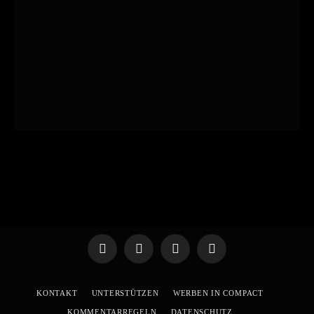
Telegram
WhatsApp
X
YouTube
(Twitter)
KONTAKT
UNTERSTÜTZEN
WERBEN IN COMPACT
KOMMENTARREGELN
DATENSCHUTZ