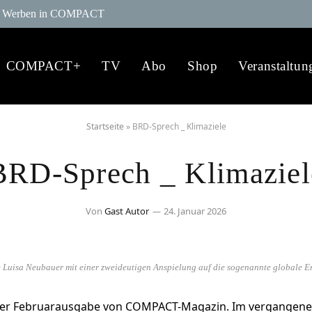
Werben in COMPACT
COMPACT+
TV
Abo
Shop
Veranstaltun
Startseite
»
BRD-Sprech _ Klimaziele
BRD-Sprech _ Klimaziel
Von
Gast Autor
24. Januar 2026
 Luisa Neubauer mit einer zweideutigen Anspielung auf die sogenannte globale E
der Februarausgabe von COMPACT-Magazin. Im vergangen