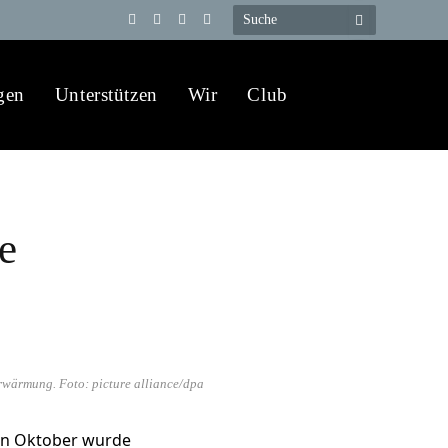
Telegram
YouTube
X
WhatsApp
(Twitter)
gen
Unterstützen
Wir
Club
e
rwärmung. Foto: picture alliance/dpa
en Oktober wurde