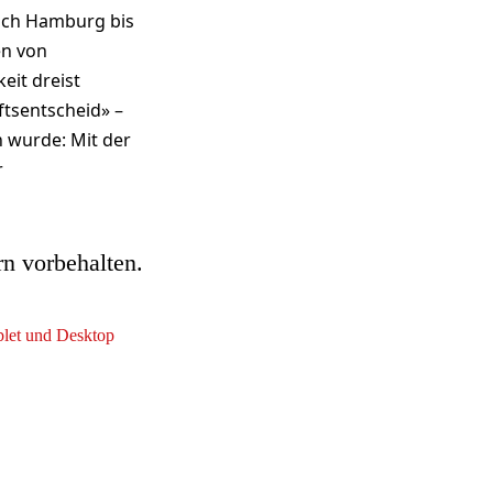
ach Hamburg bis
en von
eit dreist
tsentscheid» –
n wurde: Mit der
r
rn vorbehalten.
ablet und Desktop