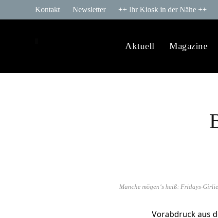
Kontakt
Newsletter
++ Ihr Kiosk in der Nähe ++
Aktuell
Magazine
Manche mögen‘s heiß: Fridays-Girlie
Vorabdruck aus 