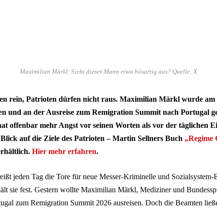
Maximilian Märkl: Sieht dieser Mann etwa bösartig aus? Quelle: X
n rein, Patrioten dürfen nicht raus. Maximilian Märkl wurde am
en und an der Ausreise zum Remigration Summit nach Portugal ge
at offenbar mehr Angst vor seinen Worten als vor der täglichen 
 Blick auf die Ziele des Patrioten – Martin Sellners Buch
„Regime 
hältlich.
Hier mehr erfahren
.
eißt jeden Tag die Tore für neue Messer-Kriminelle und Sozialsystem-
ält sie fest. Gestern wollte Maximilian Märkl, Mediziner und Bundesspr
gal zum Remigration Summit 2026 ausreisen. Doch die Beamten ließen