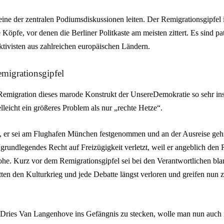
 eine der zentralen Podiumsdiskussionen leiten. Der Remigrationsgipfel 
Köpfe, vor denen die Berliner Politkaste am meisten zittert. Es sind pa
ktivisten aus zahlreichen europäischen Ländern.
migrationsgipfel
emigration dieses marode Konstrukt der UnsereDemokratie so sehr in
leicht ein größeres Problem als nur „rechte Hetze“.
mit, er sei am Flughafen München festgenommen und an der Ausreise geh
grundlegendes Recht auf Freizügigkeit verletzt, weil er angeblich den 
he. Kurz vor dem Remigrationsgipfel sei bei den Verantwortlichen bl
ten den Kulturkrieg und jede Debatte längst verloren und greifen nun z
ries Van Langenhove ins Gefängnis zu stecken, wolle man nun auch i