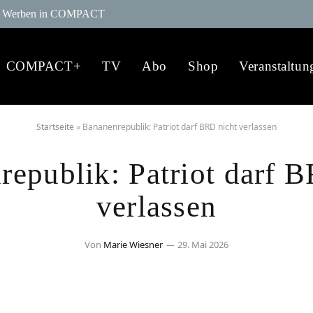
Werben in COMPACT
COMPACT+
TV
Abo
Shop
Veranstaltun
Startseite
»
Bananenrepublik: Patriot darf BRD nicht verlassen
epublik: Patriot darf 
verlassen
Von
Marie Wiesner
29. Mai 2026