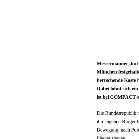
Messermänner dürfe
München festgehalt
herrschende Kaste h
Dabei lohnt sich ein
ist bei COMPACT er
Die Bundesrepublik r
ihre eigenen Bürger h
Bewegung, nach Portu
Flieger steigen.