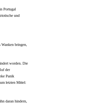
in Portugal
triotische und
s Wanken bringen,
indert worden. Die
Ruf der
anke Panik
um letzten Mittel:
hn daran hindern,