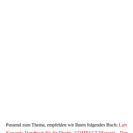
Passend zum Thema, empfehlen wir Ihnen folgendes Buch:
Lars
Konarek: Handbuch für die Flucht › COMPACT-Magazin – Der