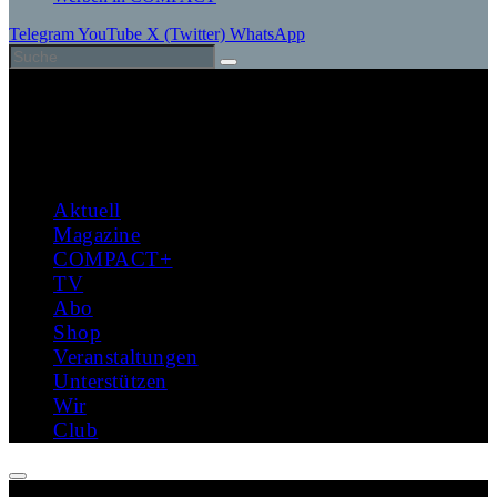
Telegram
YouTube
X (Twitter)
WhatsApp
Aktuell
Magazine
COMPACT+
TV
Abo
Shop
Veranstaltungen
Unterstützen
Wir
Club