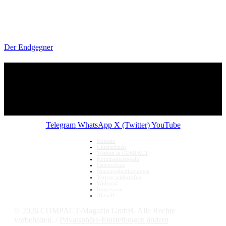
Der Endgegner
Telegram
WhatsApp
X (Twitter)
YouTube
Kontakt
Unterstützen
Werben in COMPACT
Kommentarregeln
Datenschutz
Nutzungsbedingungen
Vertrag widerrufen
Widerruf
Impressum
Aktuell
© 2026 COMPACT-Magazin GmbH. Alle Rechte
vorbehalten. /
Privatsphäre-Einstellungen ändern