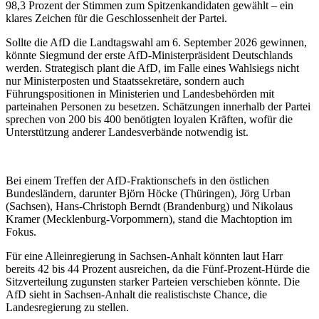
98,3 Prozent der Stimmen zum Spitzenkandidaten gewählt – ein
klares Zeichen für die Geschlossenheit der Partei.
Sollte die AfD die Landtagswahl am 6. September 2026 gewinnen,
könnte Siegmund der erste AfD-Ministerpräsident Deutschlands
werden. Strategisch plant die AfD, im Falle eines Wahlsiegs nicht
nur Ministerposten und Staatssekretäre, sondern auch
Führungspositionen in Ministerien und Landesbehörden mit
parteinahen Personen zu besetzen. Schätzungen innerhalb der Partei
sprechen von 200 bis 400 benötigten loyalen Kräften, wofür die
Unterstützung anderer Landesverbände notwendig ist.
Bei einem Treffen der AfD-Fraktionschefs in den östlichen
Bundesländern, darunter Björn Höcke (Thüringen), Jörg Urban
(Sachsen), Hans-Christoph Berndt (Brandenburg) und Nikolaus
Kramer (Mecklenburg-Vorpommern), stand die Machtoption im
Fokus.
Für eine Alleinregierung in Sachsen-Anhalt könnten laut Harr
bereits 42 bis 44 Prozent ausreichen, da die Fünf-Prozent-Hürde die
Sitzverteilung zugunsten starker Parteien verschieben könnte. Die
AfD sieht in Sachsen-Anhalt die realistischste Chance, die
Landesregierung zu stellen.