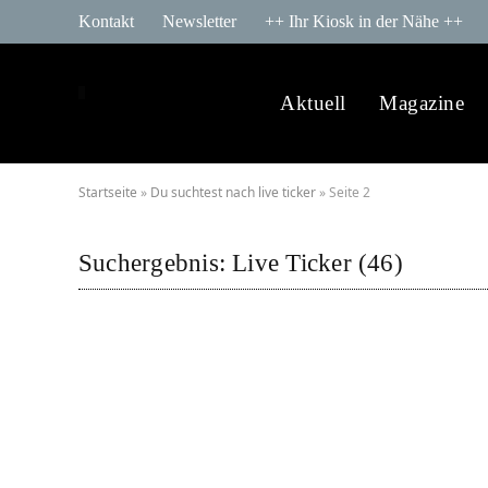
Kontakt
Newsletter
++ Ihr Kiosk in der Nähe ++
Aktuell
Magazine
Startseite
»
Du suchtest nach live ticker
»
Seite 2
Suchergebnis:
Live Ticker (46)