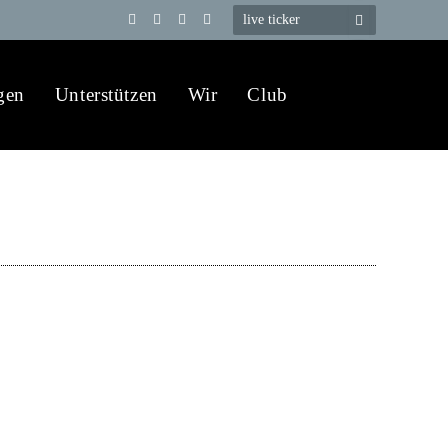
Telegram
YouTube
X
WhatsApp
(Twitter)
gen
Unterstützen
Wir
Club