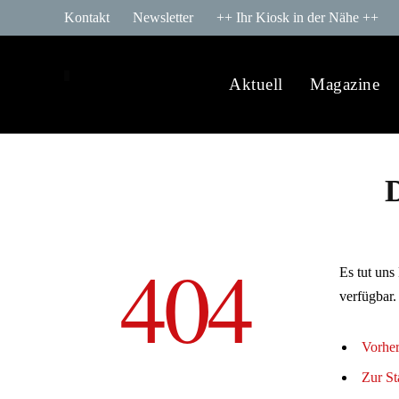
Kontakt
Newsletter
++ Ihr Kiosk in der Nähe ++
Aktuell
Magazine
D
404
Es tut uns
verfügbar.
Vorher
Zur St